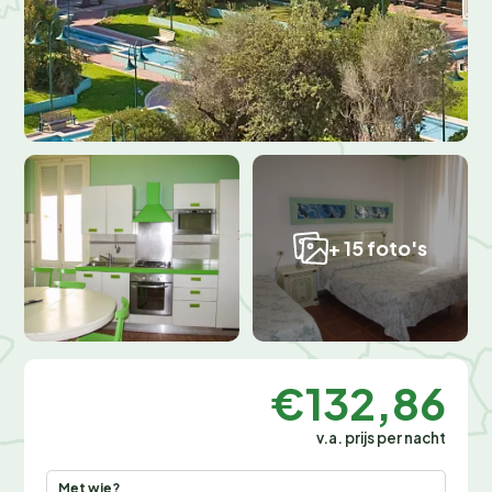
+ 15 foto's
€132,86
v.a. prijs per nacht
Met wie?