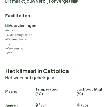
Dit maakt jouw verblijf onvergetelijk
Faciliteiten
Voorzieningen
Airco
Oven / magnetron
Parkeerplaats
Tv
Verwarming
Wifi
Het klimaat in Cattolica
Het weer het gehele jaar
Temperatuur
Luchtvochtighei
Maand
(°C)
(%)
9°
Januari
75%
/3°