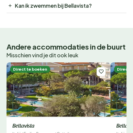
Kan ik zwemmen bij Bellavista?
Andere accommodaties in de buurt
Misschien vind je dit ook leuk
Direct te boeken
Direct 
Bellavista
Bellavi