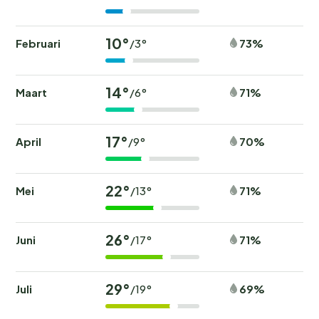
10°
Februari
73%
/3°
14°
Maart
71%
/6°
17°
April
70%
/9°
22°
Mei
71%
/13°
26°
Juni
71%
/17°
29°
Juli
69%
/19°