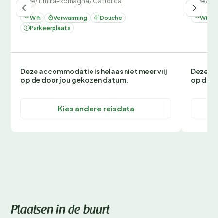
Italië
/
Emilia-Romagna
/
Cattolica
Italië
/
Em
Wifi
Verwarming
Douche
Wifi
Parkeerplaats
Deze accommodatie is helaas niet meer vrij
Deze ac
op de door jou gekozen datum.
op de d
Kies andere reisdata
Plaatsen in de buurt