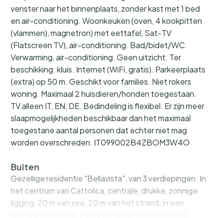
venster naar het binnenplaats, zonder kast met 1 bed
en air-conditioning. Woonkeuken (oven, 4 kookpitten
(vlammen), magnetron) met eettafel, Sat-TV
(Flatscreen TV), air-conditioning. Bad/bidet/WC.
Verwarming, air-conditioning. Geen uitzicht. Ter
beschikking: kluis. Internet (WiFi, gratis). Parkeerplaats
(extra) op 50 m. Geschikt voor families. Niet rokers
woning. Maximaal 2 huisdieren/honden toegestaan.
TV alleen IT, EN, DE. Bedindeling is flexibel. Er zijn meer
slaapmogelijkheden beschikbaar dan het maximaal
toegestane aantal personen dat echter niet mag
worden overschreden. IT099002B4ZBOM3W4O
Buiten
Gezellige residentie "Bellavista", van 3 verdiepingen. In
het centrum van Cattolica, centrale, drukke, zonnige
ligging, 20 m van zee, 20 m van het strand, in een
voetgangerszone. In het complex: Internet (WiFi).