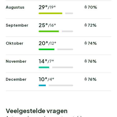
29°
Augustus
70%
/19°
25°
September
72%
/16°
20°
Oktober
74%
/12°
14°
November
76%
/7°
10°
December
76%
/4°
Veelgestelde vragen