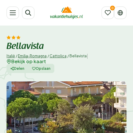
Bellavista
|
Italië
/
Emilia-Romagna
/
Cattolica
/
Bellavista
Bekijk op kaart
Delen
Opslaan