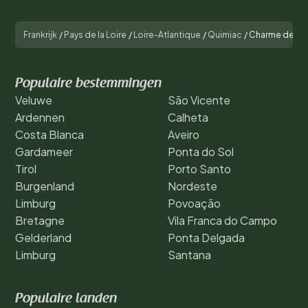
Frankrijk
/
Pays de la Loire
/
Loire-Atlantique
/
Quimiac
/
Charme de la 
Populaire bestemmingen
Veluwe
São Vicente
Ardennen
Calheta
Costa Blanca
Aveiro
Gardameer
Ponta do Sol
Tirol
Porto Santo
Burgenland
Nordeste
Limburg
Povoação
Bretagne
Vila Franca do Campo
Gelderland
Ponta Delgada
Limburg
Santana
Populaire landen