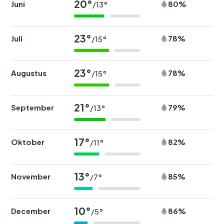
20°
Juni
80%
/13°
23°
Juli
78%
/15°
23°
Augustus
78%
/15°
21°
September
79%
/13°
17°
Oktober
82%
/11°
13°
November
85%
/7°
10°
December
86%
/5°