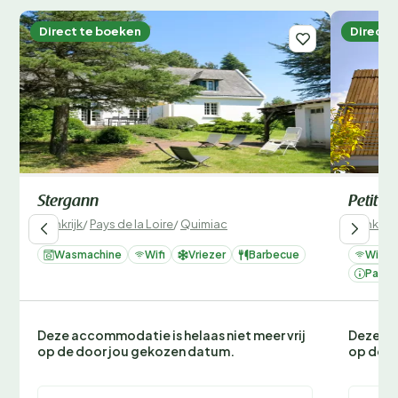
Direct te boeken
Direct 
Stergann
Petit g
Frankrijk
/
Pays de la Loire
/
Quimiac
Frankrijk
Wasmachine
Wifi
Vriezer
Barbecue
Wifi
Parke
Deze accommodatie is helaas niet meer vrij
Deze ac
op de door jou gekozen datum.
op de d