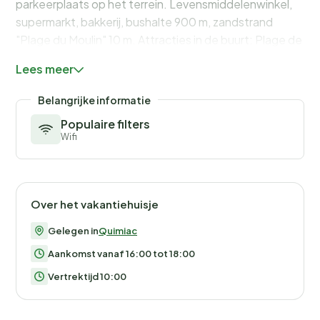
parkeerplaats op het terrein. Levensmiddelenwinkel,
supermarkt, bakkerij, bushalte 900 m, zandstrand
"Plage du Moulin" 10 m. Attracties in de buurt: Plage de
Sorlock 1.2 km, Pointe de Merquel 1.5 km, Piriac-sur-
Lees meer
Mer 7 km, Guérande 11 km, St Lyphard-Parc régional de
Brière 18 km, La Baule 21 km. Wandelgebied GR34-
Belangrijke informatie
sentier côtier 3 m.
Populaire filters
Wifi
Over het vakantiehuisje
Gelegen in
Quimiac
Aankomst vanaf 16:00 tot 18:00
Vertrektijd 10:00