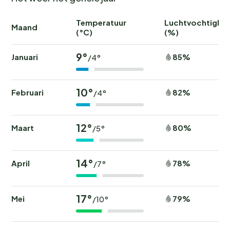
Temperatuur
Luchtvochtighei
Maand
(°C)
(%)
9°
Januari
85%
/4°
10°
Februari
82%
/4°
12°
Maart
80%
/5°
14°
April
78%
/7°
17°
Mei
79%
/10°