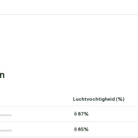
n
Luchtvochtigheid (%)
87%
85%