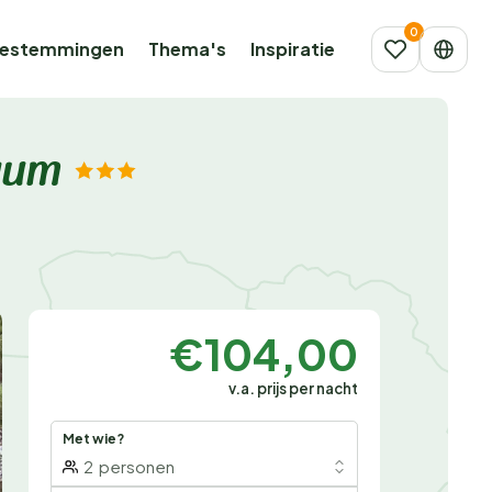
estemmingen
Thema's
Inspiratie
raum
€104,00
v.a. prijs per nacht
Met wie?
2
personen