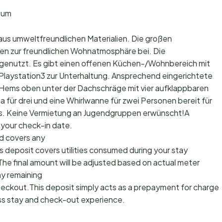
aum
aus umweltfreundlichen Materialien. Die großen
agen zur freundlichen Wohnatmosphäre bei. Die
enutzt. Es gibt einen offenen Küchen-/Wohnbereich mit
 Playstation3 zur Unterhaltung. Ansprechend eingerichtete
Hems oben unter der Dachschräge mit vier aufklappbaren
für drei und eine Whirlwanne für zwei Personen bereit für
. Keine Vermietung an Jugendgruppen erwünscht!A
 your check-in date.
d covers any
s deposit covers utilities consumed during your stay
The final amount will be adjusted based on actual meter
ny remaining
checkout.This deposit simply acts as a prepayment for charges
ss stay and check-out experience.