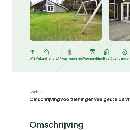
Wifi
Vakantiehuis
Afwasmachine
Wasmachine
Bad
Oven / mag
Snel naar:
Omschrijving
Voorzieningen
Veelgestelde v
Omschrijving