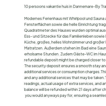
10 persoons vakantie huis in Dannemare-By Tr
Modernes Ferienhaus mit Whirlpool und Sauna 
Fensterflächen sowie die helle Einrichtung tr
Quadratmeter des Hauses wurden optimal ausg
Ess- und Sitzecke für das Familienleben sowie
Küche, großes, helles Wohnzimmer und großer 
Matratzen. Außerdem stehen im Bad eine Sauna 
erholsame Stunden. Zudem Gäste-WC im Haus
refundable deposit might be charged closer to
The security deposit ensures a smooth stay an
additional services or consumption charges.Thi
and any additional services that may be taken.
readings, actual usage of extra services, and a
balance will be refunded within 21 days after 
you would anyways pay for, ensuring a seamle