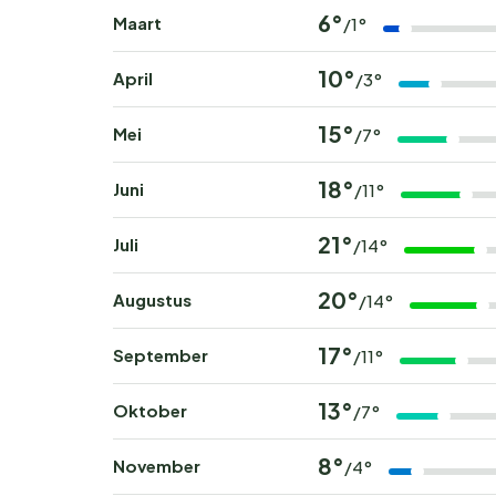
6°
Maart
/1°
10°
April
/3°
15°
Mei
/7°
18°
Juni
/11°
21°
Juli
/14°
20°
Augustus
/14°
17°
September
/11°
13°
Oktober
/7°
8°
November
/4°