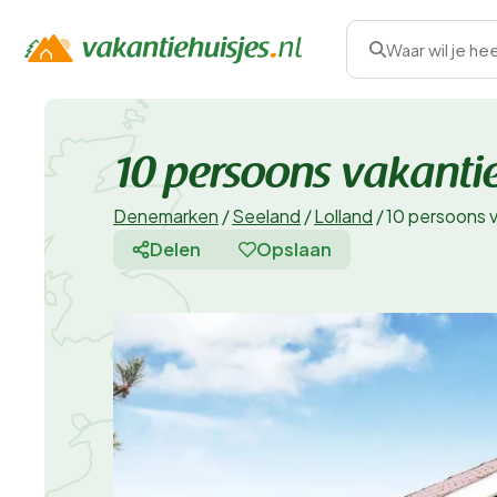
Waar wil je he
10 persoons vakanti
Denemarken
/
Seeland
/
Lolland
/
10 persoons 
Delen
Opslaan