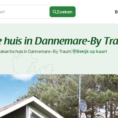
Zoeken
B
en?
e huis in Dannemare-By T
Bekijk op kaart
vakantie huis in Dannemare-By Traum
|