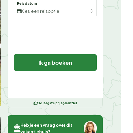
Reisdatum
Kies een reisoptie
Ik ga boeken
De laagste prijsgarantie!
Heb je een vraag over dit
vakantiehuis?