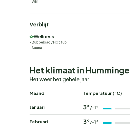
Wifi
Verblijf
Wellness
Bubbelbad / Hot tub
Sauna
Het klimaat in Humminge
Het weer het gehele jaar
Maand
Temperatuur (°C)
3°
Januari
/-1°
3°
Februari
/-1°