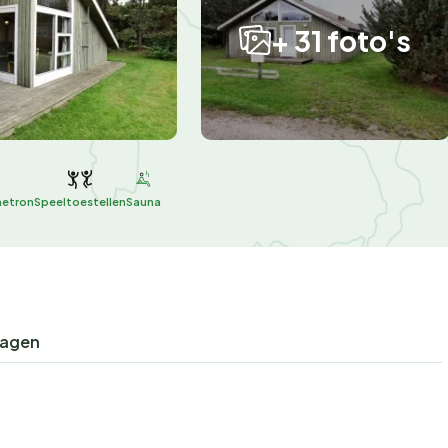
+ 31 foto's
netron
Speeltoestellen
Sauna
ragen