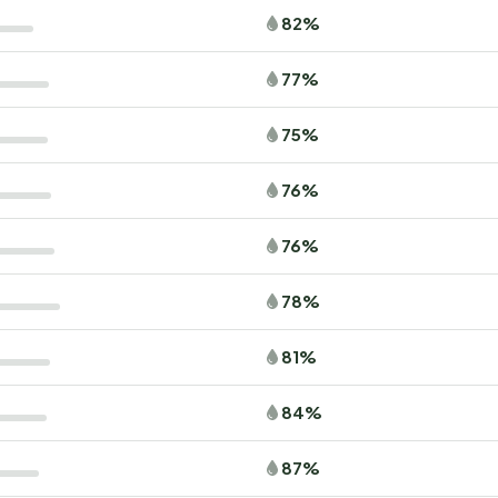
82%
77%
75%
76%
76%
78%
81%
84%
87%