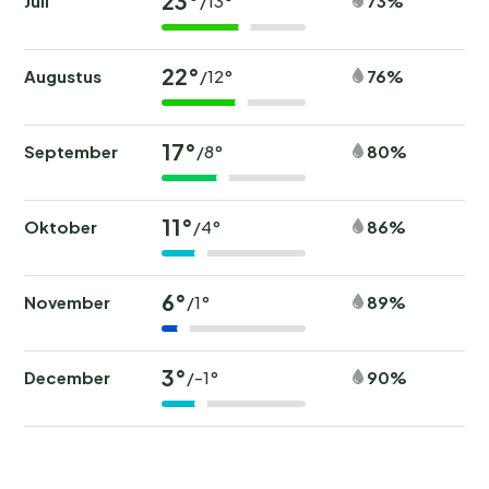
23°
Juli
73%
/13°
22°
Augustus
76%
/12°
17°
September
80%
/8°
11°
Oktober
86%
/4°
6°
November
89%
/1°
3°
December
90%
/-1°