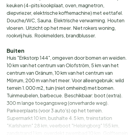
keuken (4-pits kookplaat, oven, magnetron,
diepvriezer, elektrische koffiemachine) met eettafel.
Douche/WC, Sauna. Elektrische verwarming. Houten
vloeren. Uitzicht op het meer. Niet rokers woning,
rookvrij huis. Rookmelders, brandblusser.
Buiten
Huis "Erikstorp 144", omgeven door bomen en weiden.
10 km van het centrum van Olofström, 5 km van het
centrum van Gränum, 10 km van het centrum van
Mörrum, 200 m van het meer. Voor alleengebruik: wild
terrein 1.000 m2, tuin (niet omheind) met bomen.
Tuinmeubelen, barbecue. Beschikbaar: boot (extra).
300 m lange toegangsweg (onverharde weg).
Parkeerplaats (voor 3 auto's) op het terrein.
Supermarkt 10 km, bushalte 4.5 km, treinstation
"Karlshamn" 28 km, veerboot "Helsingborg" 155 km,
zandstrand 1 km, overdekt zwembad 10 km. Golfterrein