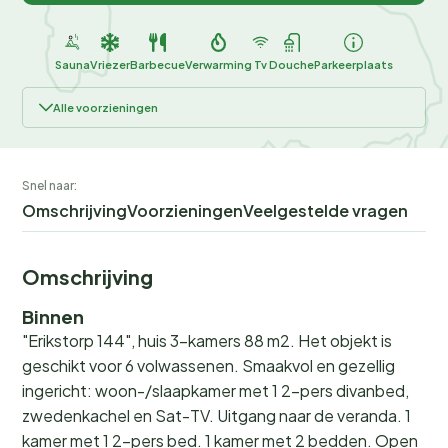
Sauna
Vriezer
Barbecue
Verwarming
Tv
Douche
Parkeerplaats
Alle voorzieningen
Snel naar:
Omschrijving
Voorzieningen
Veelgestelde vragen
Omschrijving
Binnen
"Erikstorp 144", huis 3-kamers 88 m2. Het objekt is
geschikt voor 6 volwassenen. Smaakvol en gezellig
ingericht: woon-/slaapkamer met 1 2-pers divanbed,
zwedenkachel en Sat-TV. Uitgang naar de veranda. 1
kamer met 1 2-pers bed. 1 kamer met 2 bedden. Open