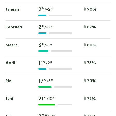
2°
Januari
90%
/-2°
2°
Februari
87%
/-2°
6°
Maart
80%
/-1°
11°
April
73%
/2°
17°
Mei
70%
/6°
21°
Juni
72%
/10°