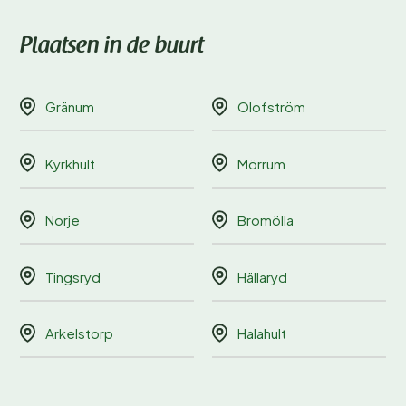
Plaatsen in de buurt
Gränum
Olofström
Kyrkhult
Mörrum
Norje
Bromölla
Tingsryd
Hällaryd
Arkelstorp
Halahult