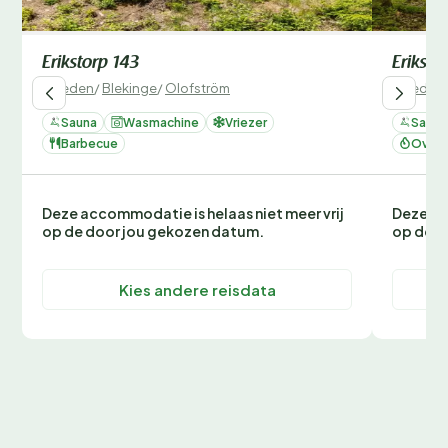
Erikstorp 143
Eriksto
Zweden
/
Blekinge
/
Olofström
Zweden
Sauna
Wasmachine
Vriezer
Sauna
Barbecue
Oven 
Deze accommodatie is helaas niet meer vrij
Deze ac
op de door jou gekozen datum.
op de d
Kies andere reisdata