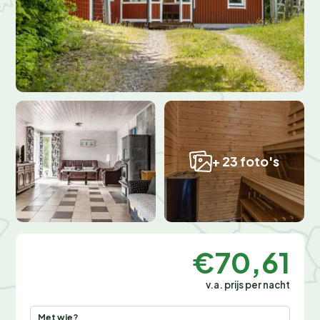
+ 23 foto's
€70,61
v.a. prijs per nacht
Met wie?