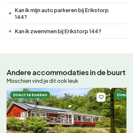
Kan ik mijn auto parkeren bij Erikstorp
144?
Kan ik zwemmen bij Erikstorp 144?
Andere accommodaties in de buurt
Misschien vind je dit ook leuk
Direct te boeken
Direct 