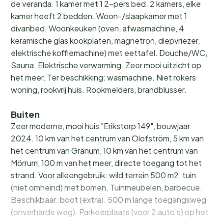
de veranda. 1 kamer met 1 2-pers bed. 2 kamers, elke
kamer heeft 2 bedden. Woon-/slaapkamer met 1
divanbed. Woonkeuken (oven, afwasmachine, 4
keramische glas kookplaten, magnetron, diepvriezer,
elektrische koffiemachine) met eettafel. Douche/WC,
Sauna. Elektrische verwarming. Zeer mooi uitzicht op
het meer. Ter beschikking: wasmachine. Niet rokers
woning, rookvrij huis. Rookmelders, brandblusser.
Buiten
Zeer moderne, mooi huis "Erikstorp 149", bouwjaar
2024. 10 km van het centrum van Olofström, 5 km van
het centrum van Gränum, 10 km van het centrum van
Mörrum, 100 m van het meer, directe toegang tot het
strand. Voor alleengebruik: wild terrein 500 m2, tuin
(niet omheind) met bomen. Tuinmeubelen, barbecue.
Beschikbaar: boot (extra). 500 m lange toegangsweg
(onverharde weg). Parkeerplaats (voor 2 auto's) op het