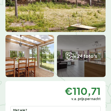
+ 24 foto's
€110,71
v.a. prijs per nacht
Met wie?