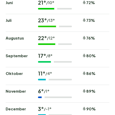
21°
Juni
72%
/10°
23°
Juli
73%
/13°
22°
Augustus
76%
/12°
17°
September
80%
/8°
11°
Oktober
86%
/4°
6°
November
89%
/1°
3°
December
90%
/-1°