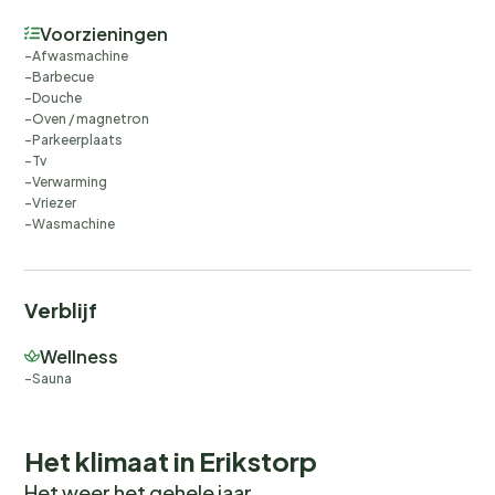
Voorzieningen
Afwasmachine
Barbecue
Douche
Oven / magnetron
Parkeerplaats
Tv
Verwarming
Vriezer
Wasmachine
Verblijf
Wellness
Sauna
Het klimaat in Erikstorp
Het weer het gehele jaar