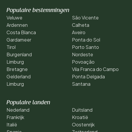
Populaire bestemmingen
Veluwe
São Vicente
Ardennen
Calheta
Costa Blanca
Aveiro
Gardameer
Ponta do Sol
Tirol
Porto Santo
Burgenland
Nordeste
Limburg
Povoação
Bretagne
Vila Franca do Campo
Gelderland
Ponta Delgada
Limburg
Santana
Populaire landen
Nederland
Duitsland
Frankrijk
Kroatië
Italië
Oostenrijk
Spanje
Zwitserland