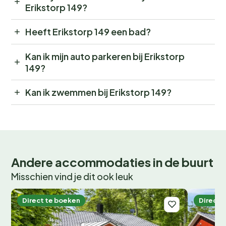
Erikstorp 149?
Heeft Erikstorp 149 een bad?
Kan ik mijn auto parkeren bij Erikstorp
149?
Kan ik zwemmen bij Erikstorp 149?
Andere accommodaties in de buurt
Misschien vind je dit ook leuk
Direct te boeken
Direct 