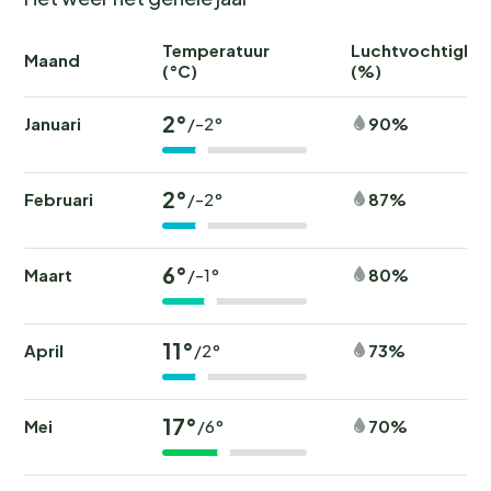
Temperatuur
Luchtvochtighei
Maand
(°C)
(%)
2°
Januari
90%
/-2°
2°
Februari
87%
/-2°
6°
Maart
80%
/-1°
11°
April
73%
/2°
17°
Mei
70%
/6°