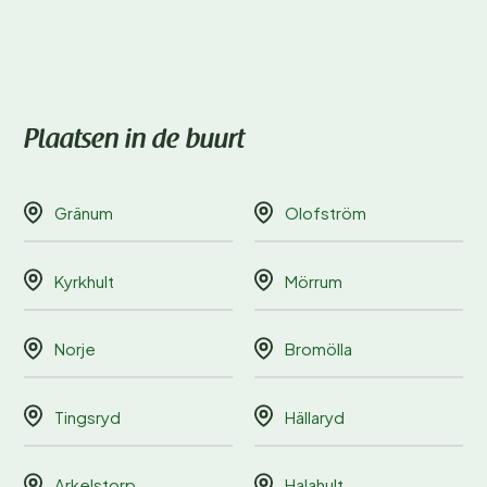
Plaatsen in de buurt
Gränum
Olofström
Kyrkhult
Mörrum
Norje
Bromölla
Tingsryd
Hällaryd
Arkelstorp
Halahult