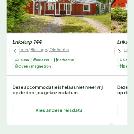
Erikstorp 144
Eriksto
Zweden
/
Blekinge
/
Olofström
Zweden
Sauna
Vriezer
Barbecue
Sauna
Oven / magnetron
Barbe
Deze accommodatie is helaas niet meer vrij
Deze ac
op de door jou gekozen datum.
op de d
Kies andere reisdata