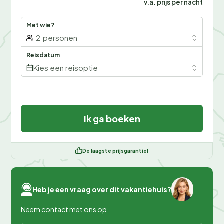
v.a. prijs per nacht
Met wie?
2
personen
Reisdatum
Kies een reisoptie
Ik ga boeken
De laagste prijsgarantie!
Heb je een vraag over dit vakantiehuis?
Neem contact met ons op