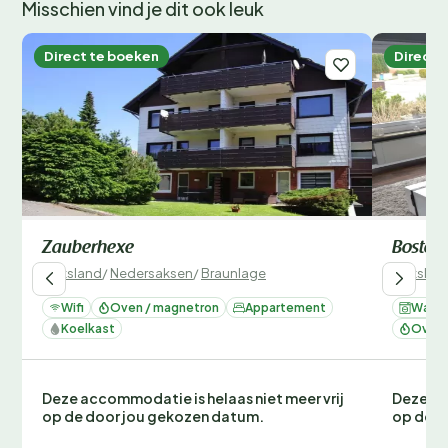
Misschien vind je dit ook leuk
Direct te boeken
Direct 
Zauberhexe
Boston
Duitsland
/
Nedersaksen
/
Braunlage
Duitslan
Wifi
Oven / magnetron
Appartement
Wasm
Koelkast
Oven 
Deze accommodatie is helaas niet meer vrij
Deze ac
op de door jou gekozen datum.
op de d