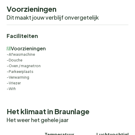
Buiten
Voorzieningen
Type gebouw: meergezinshuis. geen groepsboeking.
Dit maakt jouw verblijf onvergetelijk
geen jeugdgroepen.
Faciliteiten
Voorzieningen
Afwasmachine
Douche
Oven / magnetron
Parkeerplaats
Verwarming
Vriezer
Wifi
Het klimaat in Braunlage
Het weer het gehele jaar
Temperatuur
Luchtvochtighei