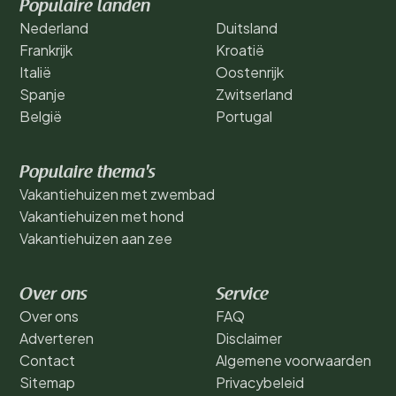
Populaire landen
Nederland
Duitsland
Frankrijk
Kroatië
Italië
Oostenrijk
Spanje
Zwitserland
België
Portugal
Populaire thema's
Vakantiehuizen met zwembad
Vakantiehuizen met hond
Vakantiehuizen aan zee
Over ons
Service
Over ons
FAQ
Adverteren
Disclaimer
Contact
Algemene voorwaarden
Sitemap
Privacybeleid