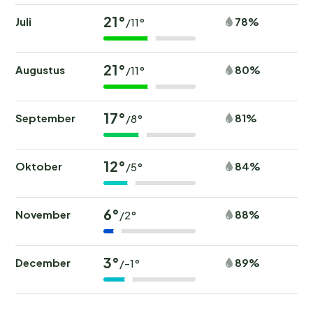
21°
Juli
78%
/11°
21°
Augustus
80%
/11°
17°
September
81%
/8°
12°
Oktober
84%
/5°
6°
November
88%
/2°
3°
December
89%
/-1°