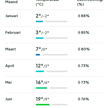
Maand
(°C)
(%)
2°
Januari
88%
/-2°
3°
Februari
85%
/-2°
7°
Maart
80%
/0°
12°
April
73%
/2°
16°
Mei
73%
/6°
19°
Juni
76%
/9°