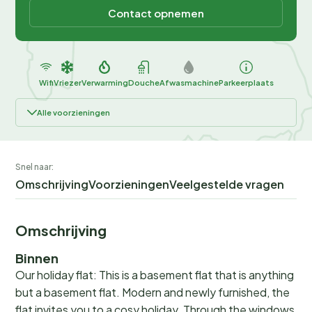
Contact opnemen
Wifi
Vriezer
Verwarming
Douche
Afwasmachine
Parkeerplaats
Alle voorzieningen
Snel naar:
Omschrijving
Voorzieningen
Veelgestelde vragen
Omschrijving
Binnen
Our holiday flat: This is a basement flat that is anything
but a basement flat. Modern and newly furnished, the
flat invites you to a cosy holiday. Through the windows