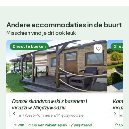
Andere accommodaties in de buurt
Misschien vind je dit ook leuk
Direct te boeken
Direct 
Domek skandynawski z basenem i
Komfor
jacuzzi w Międzywodziu
jacuzz
Polen
/
West-Pommeren
/
Międzywodzie
Polen
/
W
Wifi
Op een vakantiepark
Vrijstaand
Appar