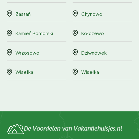
Zastań
Chynowo
Kamień Pomorski
Kołczewo
Wrzosowo
Dziwnówek
Wisełka
Wisełka
De Voordelen van Vakantiehuisjes.nl