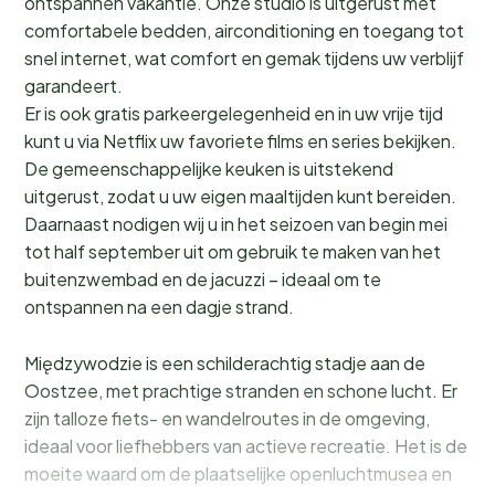
ontspannen vakantie. Onze studio is uitgerust met
comfortabele bedden, airconditioning en toegang tot
snel internet, wat comfort en gemak tijdens uw verblijf
garandeert.
Er is ook gratis parkeergelegenheid en in uw vrije tijd
kunt u via Netflix uw favoriete films en series bekijken.
De gemeenschappelijke keuken is uitstekend
uitgerust, zodat u uw eigen maaltijden kunt bereiden.
Daarnaast nodigen wij u in het seizoen van begin mei
tot half september uit om gebruik te maken van het
buitenzwembad en de jacuzzi – ideaal om te
ontspannen na een dagje strand.
Międzywodzie is een schilderachtig stadje aan de
Oostzee, met prachtige stranden en schone lucht. Er
zijn talloze fiets- en wandelroutes in de omgeving,
ideaal voor liefhebbers van actieve recreatie. Het is de
moeite waard om de plaatselijke openluchtmusea en