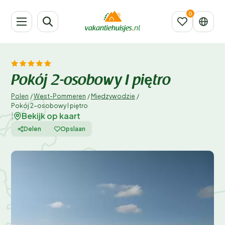
Pokój 2-osobowy I piętro
Polen
/
West-Pommeren
/
Międzywodzie
/
Pokój 2-osobowy I piętro
Bekijk op kaart
|
Delen
Opslaan