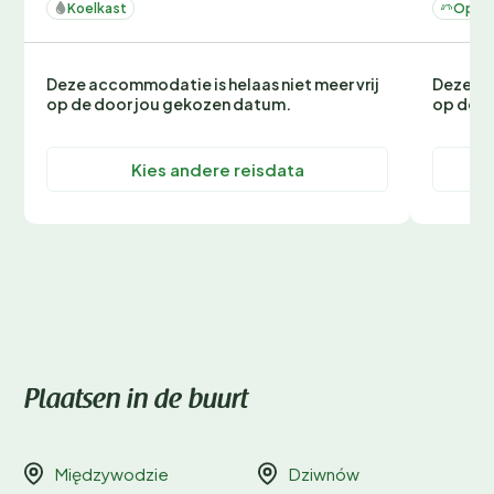
Koelkast
Op ee
Deze accommodatie is helaas niet meer vrij
Deze ac
op de door jou gekozen datum.
op de d
Kies andere reisdata
Plaatsen in de buurt
Międzywodzie
Dziwnów