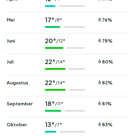
17°
Mei
76%
/8°
20°
Juni
78%
/12°
22°
Juli
80%
/14°
22°
Augustus
82%
/14°
18°
September
81%
/11°
13°
Oktober
83%
/7°