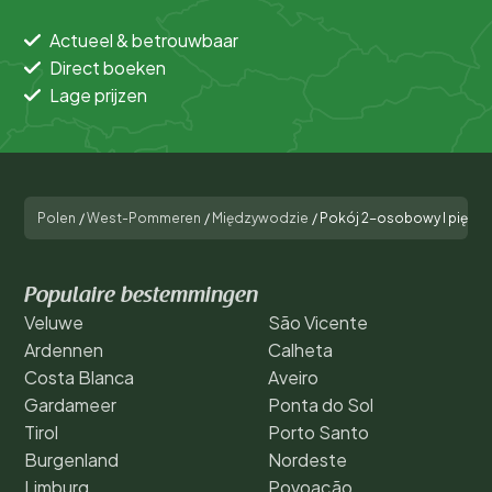
Actueel & betrouwbaar
Direct boeken
Lage prijzen
Polen
/
West-Pommeren
/
Międzywodzie
/
Pokój 2-osobowy I piętro
Populaire bestemmingen
Veluwe
São Vicente
Ardennen
Calheta
Costa Blanca
Aveiro
Gardameer
Ponta do Sol
Tirol
Porto Santo
Burgenland
Nordeste
Limburg
Povoação