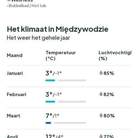
Bubbelbad / Hot tub
Het klimaat in Międzywodzie
Het weer het gehele jaar
Temperatuur
Luchtvochtighei
Maand
(°C)
(%)
3°
Januari
85%
/-1°
3°
Februari
82%
/-1°
7°
Maart
80%
/1°
12°
April
77%
/4°