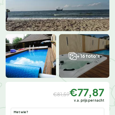
+ 16 foto's
€77,87
€81,59
v.a. prijs per nacht
Met wie?