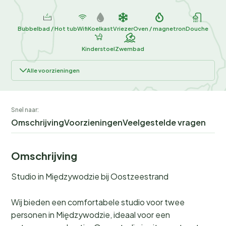
Bubbelbad / Hot tub
Wifi
Koelkast
Vriezer
Oven / magnetron
Douche
Kinderstoel
Zwembad
Alle voorzieningen
Snel naar:
Omschrijving
Voorzieningen
Veelgestelde vragen
Omschrijving
Studio in Międzywodzie bij Oostzeestrand
Wij bieden een comfortabele studio voor twee
personen in Międzywodzie, ideaal voor een