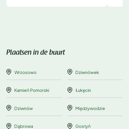
Plaatsen in de buurt
Wrzosowo
Dziwnówek
Kamień Pomorski
Łukęcin
Dziwnów
Międzywodzie
Dąbrowa
Gostyń