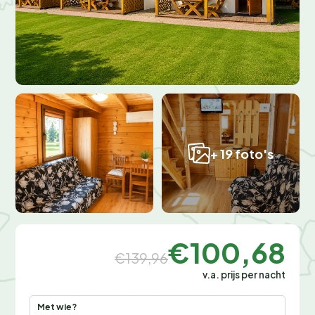
+ 19 foto's
€100,68
€139,96
v.a. prijs per nacht
Met wie?