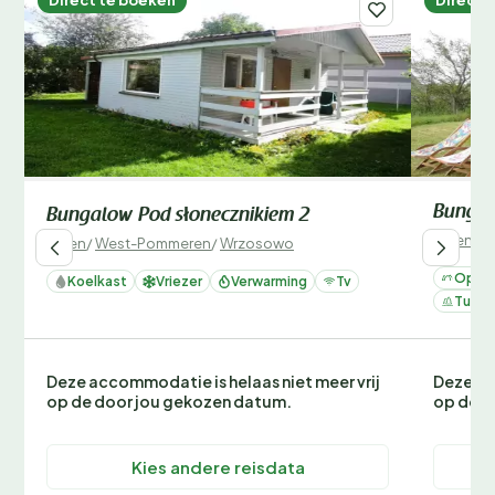
Direct te boeken
Direct 
Bungal
Bungalow Pod słonecznikiem 2
Polen
/
W
Polen
/
West-Pommeren
/
Wrzosowo
Op ee
Koelkast
Vriezer
Verwarming
Tv
Tuin
Deze accommodatie is helaas niet meer vrij
Deze ac
op de door jou gekozen datum.
op de d
Kies andere reisdata