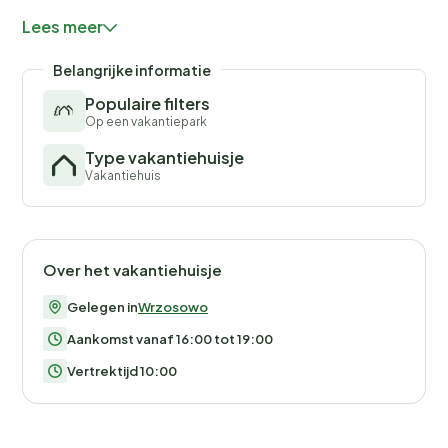
Het Baltische Dinosauruspark bevindt zich in Wrzosów,
Lees meer
op een kilometer van Dziwnówek. Naast het
educatieve pad met indrukwekkende
Belangrijke informatie
dinosaurusfiguren is er ook een minidierentuin in
Populaire filters
safaristijl, waar alpaca's, lama's, struisvogels, varkens,
Op een vakantiepark
siervogels en zelfs een witte kangoeroe uit Australië
Type vakantiehuisje
leven.
Vakantiehuis
Over het vakantiehuisje
Gelegen in
Wrzosowo
Aankomst vanaf 16:00 tot 19:00
Vertrektijd 10:00