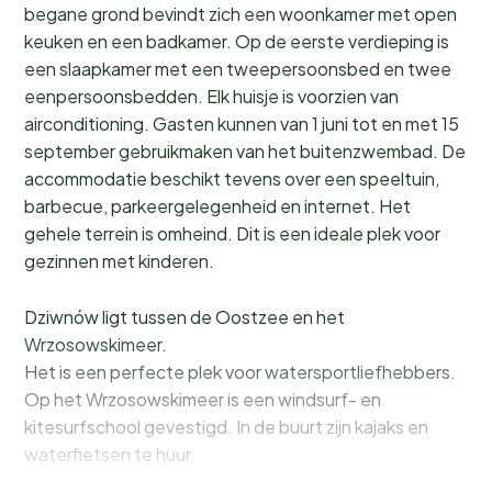
begane grond bevindt zich een woonkamer met open
keuken en een badkamer. Op de eerste verdieping is
een slaapkamer met een tweepersoonsbed en twee
eenpersoonsbedden. Elk huisje is voorzien van
airconditioning. Gasten kunnen van 1 juni tot en met 15
september gebruikmaken van het buitenzwembad. De
accommodatie beschikt tevens over een speeltuin,
barbecue, parkeergelegenheid en internet. Het
gehele terrein is omheind. Dit is een ideale plek voor
gezinnen met kinderen.
Dziwnów ligt tussen de Oostzee en het
Wrzosowskimeer.
Het is een perfecte plek voor watersportliefhebbers.
Op het Wrzosowskimeer is een windsurf- en
kitesurfschool gevestigd. In de buurt zijn kajaks en
waterfietsen te huur.