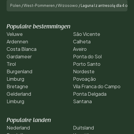
Polen
/
West-Pommeren
/
Wrzosowo
/
Laguna I z antresolą dla 4 osó
Populaire bestemmingen
Veluwe
São Vicente
Ardennen
Calheta
Costa Blanca
Aveiro
Gardameer
Ponta do Sol
Tirol
Porto Santo
Burgenland
Nordeste
Limburg
Povoação
Bretagne
Vila Franca do Campo
Gelderland
Ponta Delgada
Limburg
Santana
Populaire landen
Nederland
Duitsland