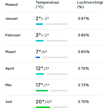
Temperatuur
Luchtvochtighei
Maand
(°C)
(%)
2°
Januari
87%
/-2°
3°
Februari
85%
/-2°
7°
Maart
80%
/0°
12°
April
75%
/3°
17°
Mei
73%
/7°
20°
Juni
75%
/10°