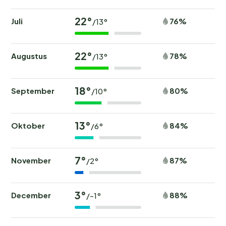
22°
Juli
76%
/13°
22°
Augustus
78%
/13°
18°
September
80%
/10°
13°
Oktober
84%
/6°
7°
November
87%
/2°
3°
December
88%
/-1°