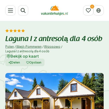
Laguna I z antresolą dla 4 osób
Polen
/
West-Pommeren
/
Wrzosowo
/
Laguna I z antresolą dla 4 osób
Bekijk op kaart
|
Delen
Opslaan