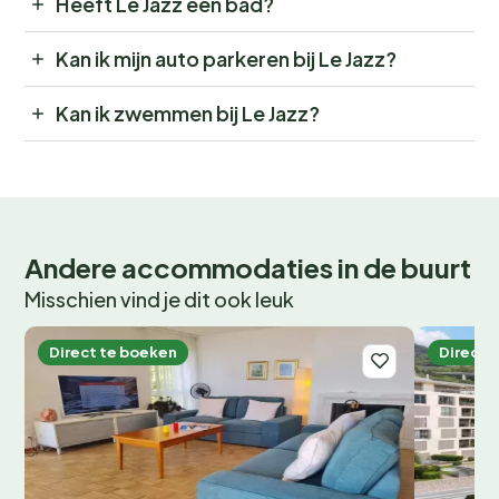
Heeft Le Jazz een bad?
Kan ik mijn auto parkeren bij Le Jazz?
Kan ik zwemmen bij Le Jazz?
Andere accommodaties in de buurt
Misschien vind je dit ook leuk
Direct te boeken
Direct 