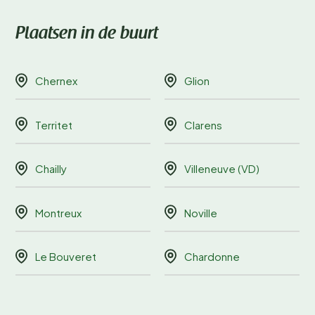
Plaatsen in de buurt
Chernex
Glion
Territet
Clarens
Chailly
Villeneuve (VD)
Montreux
Noville
Le Bouveret
Chardonne