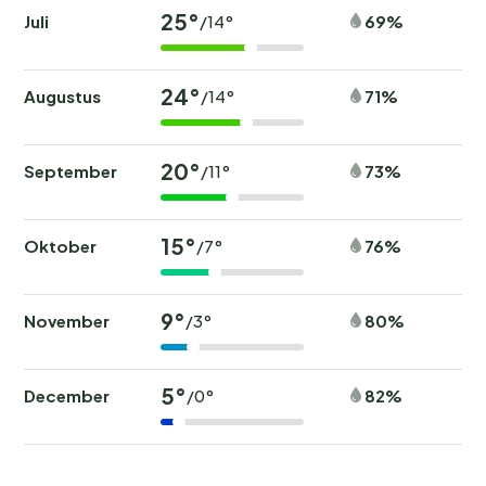
25°
Juli
69%
/14°
24°
Augustus
71%
/14°
20°
September
73%
/11°
15°
Oktober
76%
/7°
9°
November
80%
/3°
5°
December
82%
/0°