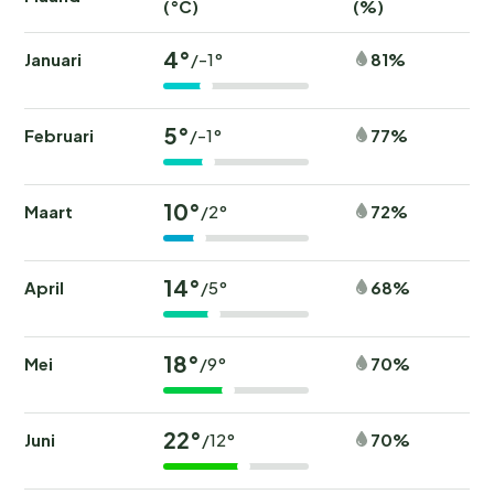
(°C)
(%)
4°
Januari
81%
/-1°
5°
Februari
77%
/-1°
10°
Maart
72%
/2°
14°
April
68%
/5°
18°
Mei
70%
/9°
22°
Juni
70%
/12°