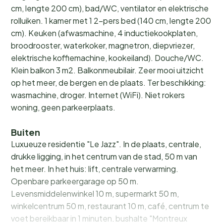
cm, lengte 200 cm), bad/WC, ventilator en elektrische
rolluiken. 1 kamer met 1 2-pers bed (140 cm, lengte 200
cm). Keuken (afwasmachine, 4 inductiekookplaten,
broodrooster, waterkoker, magnetron, diepvriezer,
elektrische koffiemachine, kookeiland). Douche/WC.
Klein balkon 3 m2. Balkonmeubilair. Zeer mooi uitzicht
op het meer, de bergen en de plaats. Ter beschikking:
wasmachine, droger. Internet (WiFi). Niet rokers
woning, geen parkeerplaats.
Buiten
Luxueuze residentie "Le Jazz". In de plaats, centrale,
drukke ligging, in het centrum van de stad, 50 m van
het meer. In het huis: lift, centrale verwarming.
Openbare parkeergarage op 50 m.
Levensmiddelenwinkel 10 m, supermarkt 50 m,
winkelcentrum 50 m, restaurant 10 m, café, centrum te
voet bereikbaar in 1 minuten, bushalte "Montreux