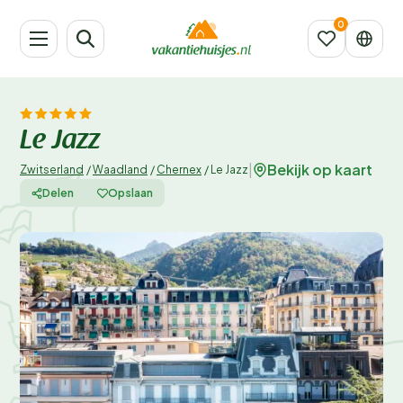
Le Jazz
Bekijk op kaart
|
Zwitserland
/
Waadland
/
Chernex
/
Le Jazz
Delen
Opslaan