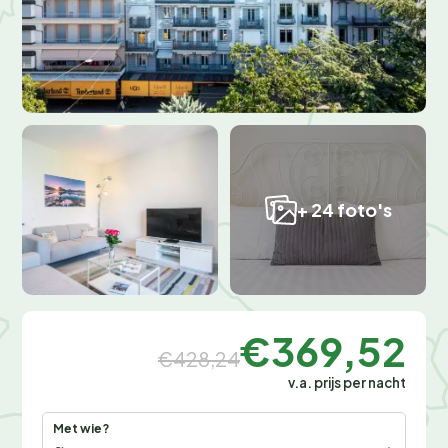
+ 24 foto's
€369,52
€428,24
v.a. prijs per nacht
Met wie?