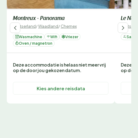
Montreux - Panorama
Le Nat
Zwitserland
/
Waadland
/
Chernex
Zwitserl
Wasmachine
Wifi
Vriezer
Sauna
Oven / magnetron
Deze accommodatie is helaas niet meer vrij
Deze ac
op de door jou gekozen datum.
op de d
Kies andere reisdata