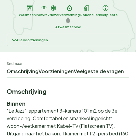
Wasmachine
Wifi
Vriezer
Verwarming
Douche
Parkeerplaats
Afwasmachine
Alle voorzieningen
Snel naar:
Omschrijving
Voorzieningen
Veelgestelde vragen
Omschrijving
Binnen
"Le Jazz", appartement 3-kamers 101 m2 op de 3e
verdieping. Comfortabel en smaakvol ingericht:
woon-/eetkamer met Kabel-TV (Flatscreen TV).
Uitgang naar het balkon. 1 kamer met 1 2-pers bed (160