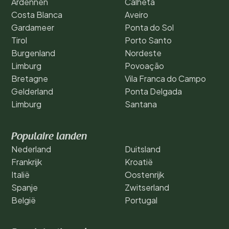
Ardennen
Calheta
Costa Blanca
Aveiro
Gardameer
Ponta do Sol
Tirol
Porto Santo
Burgenland
Nordeste
Limburg
Povoação
Bretagne
Vila Franca do Campo
Gelderland
Ponta Delgada
Limburg
Santana
Populaire landen
Nederland
Duitsland
Frankrijk
Kroatië
Italië
Oostenrijk
Spanje
Zwitserland
België
Portugal