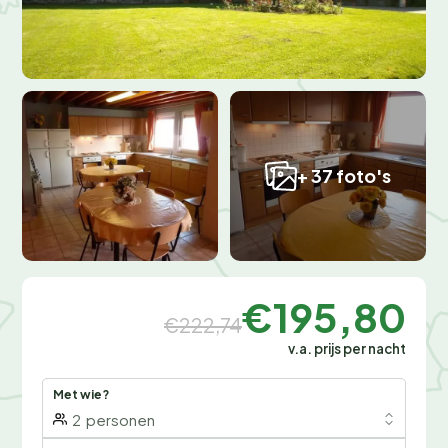
+ 37 foto's
€195,80
€222,74
v.a. prijs per nacht
Met wie?
2
personen