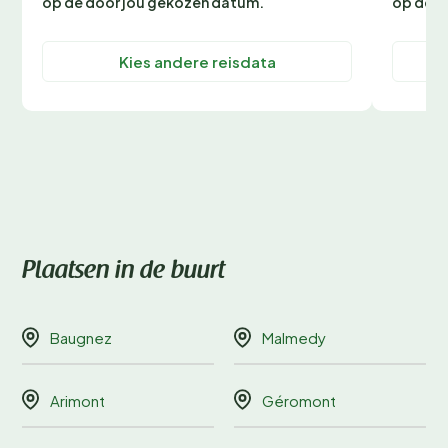
op de door jou gekozen datum.
op de d
Kies andere reisdata
Plaatsen in de buurt
Baugnez
Malmedy
Arimont
Géromont