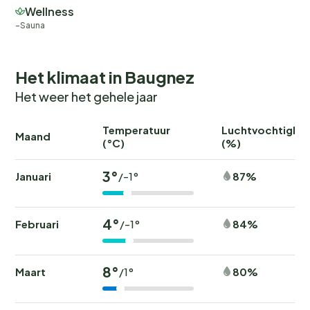
Wellness
Sauna
Het klimaat in Baugnez
Het weer het gehele jaar
Temperatuur
Luchtvochtighei
Maand
(°C)
(%)
3°
Januari
87%
/-1°
4°
Februari
84%
/-1°
8°
Maart
80%
/1°