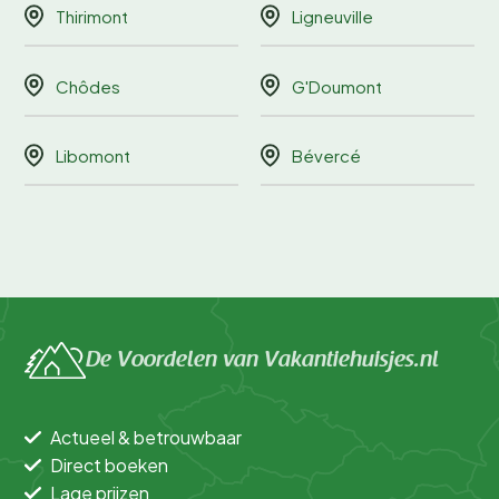
Thirimont
Ligneuville
Chôdes
G'Doumont
Libomont
Bévercé
De Voordelen van Vakantiehuisjes.nl
Actueel & betrouwbaar
Direct boeken
Lage prijzen