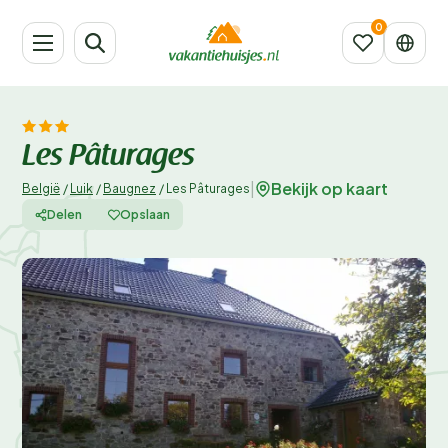
Les Pâturages
Bekijk op kaart
|
België
/
Luik
/
Baugnez
/
Les Pâturages
Delen
Opslaan