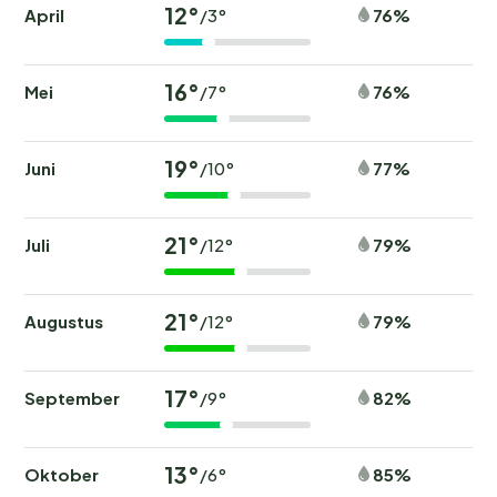
12°
April
76%
/3°
16°
Mei
76%
/7°
19°
Juni
77%
/10°
21°
Juli
79%
/12°
21°
Augustus
79%
/12°
17°
September
82%
/9°
13°
Oktober
85%
/6°