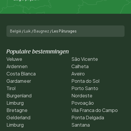
België
/
Luik
/
Baugnez
/
Les Pâturages
Populaire bestemmingen
Veluwe
São Vicente
Ardennen
Calheta
Costa Blanca
Aveiro
Gardameer
Ponta do Sol
Tirol
Porto Santo
Burgenland
Nordeste
Limburg
Povoação
Bretagne
Vila Franca do Campo
Gelderland
Ponta Delgada
Limburg
Santana