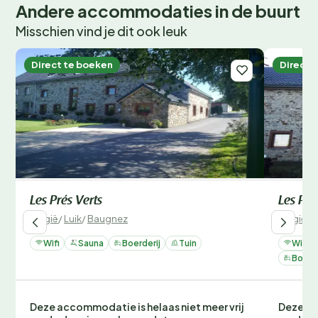
Andere accommodaties in de buurt
Misschien vind je dit ook leuk
Direct te boeken
Direct 
Les Prés Verts
Les Pât
België
/
Luik
/
Baugnez
België
/
L
Wifi
Sauna
Boerderij
Tuin
Wifi
Boerde
Deze accommodatie is helaas niet meer vrij
Deze ac