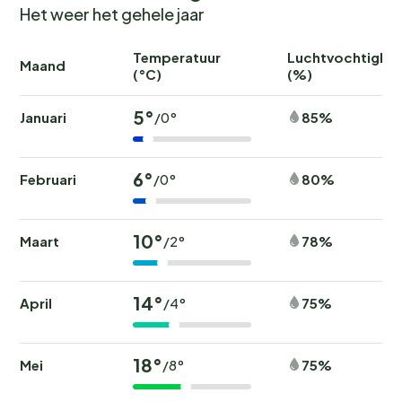
Het weer het gehele jaar
Temperatuur
Luchtvochtighei
Maand
(°C)
(%)
5°
Januari
85%
/0°
6°
Februari
80%
/0°
10°
Maart
78%
/2°
14°
April
75%
/4°
18°
Mei
75%
/8°