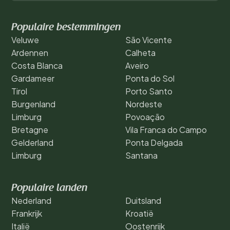
Populaire bestemmingen
Veluwe
São Vicente
Ardennen
Calheta
Costa Blanca
Aveiro
Gardameer
Ponta do Sol
Tirol
Porto Santo
Burgenland
Nordeste
Limburg
Povoação
Bretagne
Vila Franca do Campo
Gelderland
Ponta Delgada
Limburg
Santana
Populaire landen
Nederland
Duitsland
Frankrijk
Kroatië
Italië
Oostenrijk