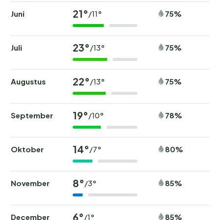
21°
Juni
75%
/11°
23°
Juli
75%
/13°
22°
Augustus
75%
/13°
19°
September
78%
/10°
14°
Oktober
80%
/7°
8°
November
85%
/3°
6°
December
85%
/1°