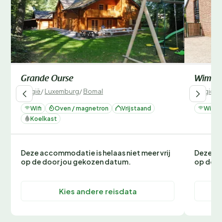
Grande Ourse
Wima2
België
/
Luxemburg
/
Bomal
België
/
L
Wifi
Oven / magnetron
Vrijstaand
Wifi
Koelkast
Deze accommodatie is helaas niet meer vrij
Deze ac
op de door jou gekozen datum.
op de d
Kies andere reisdata