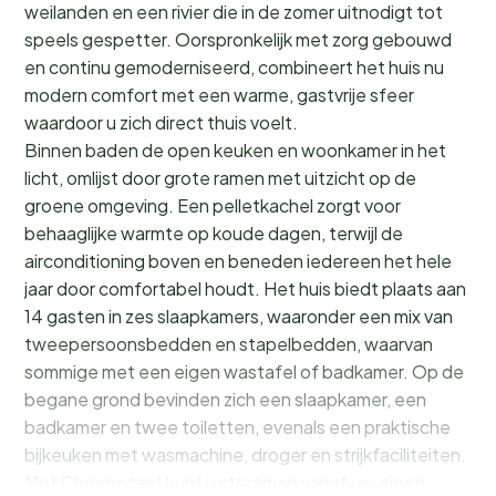
weilanden en een rivier die in de zomer uitnodigt tot
speels gespetter. Oorspronkelijk met zorg gebouwd
en continu gemoderniseerd, combineert het huis nu
modern comfort met een warme, gastvrije sfeer
waardoor u zich direct thuis voelt.
Binnen baden de open keuken en woonkamer in het
licht, omlijst door grote ramen met uitzicht op de
groene omgeving. Een pelletkachel zorgt voor
behaaglijke warmte op koude dagen, terwijl de
airconditioning boven en beneden iedereen het hele
jaar door comfortabel houdt. Het huis biedt plaats aan
14 gasten in zes slaapkamers, waaronder een mix van
tweepersoonsbedden en stapelbedden, waarvan
sommige met een eigen wastafel of badkamer. Op de
begane grond bevinden zich een slaapkamer, een
badkamer en twee toiletten, evenals een praktische
bijkeuken met wasmachine, droger en strijkfaciliteiten.
Met Chromecast kunt u streamen vanaf uw eigen