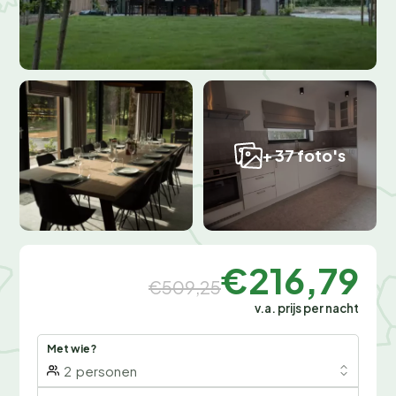
+ 37 foto's
€216,79
€509,25
v.a. prijs per nacht
Met wie?
2
personen