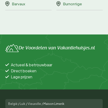
Barvaux
Burnontige
De Voordelen van Vakantiehuisjes.nl
Actueel & betrouwbaar
Direct boeken
Lage prijzen
België
/
Luik
/
Vieuxville
/
Maison Limerik