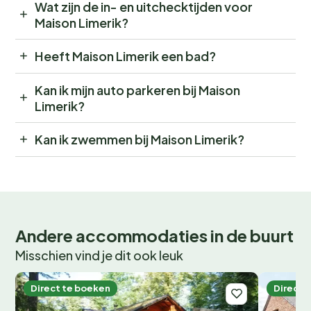
Wat zijn de in- en uitchecktijden voor
Maison Limerik?
Heeft Maison Limerik een bad?
Kan ik mijn auto parkeren bij Maison
Limerik?
Kan ik zwemmen bij Maison Limerik?
Andere accommodaties in de buurt
Misschien vind je dit ook leuk
Direct te boeken
Direct 