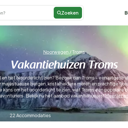
Zoeken
B
en?
Noorwegen
/
Troms
Vakantiehuizen Troms
 en het Noorderlicht zien? Bezoek dan Troms - een uitgestre
 majestueuze bergen, kristalheldere meren en prachtige fjorde
de kans om het noorderlicht te zien, wat Troms een populaire
avonturiers. Bekijk nu het aanbod vakantiehuisjes!
Meer leze
22 Accommodaties