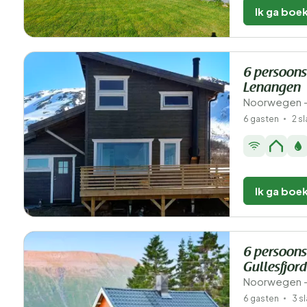
Ik ga boe
6 persoons
Lenangen
Noorwegen -
6 gasten
2 s
Ik ga boe
6 persoons
Gullesfjord
Noorwegen -
6 gasten
3 s