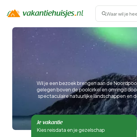
Waar wil je he
Wil je een bezoek brengen aan de Noordpool
gelegen boven de poolcirkel en omringd door
spectaculaire natuurlijke landschappen en 
Je vakantie
Kies reisdata en je gezelschap