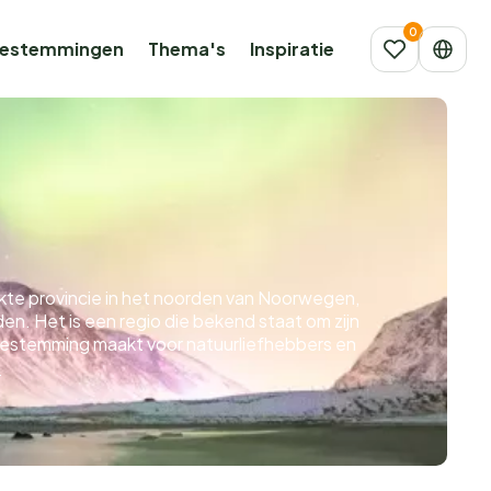
estemmingen
Thema's
Inspiratie
kte provincie in het noorden van Noorwegen,
n. Het is een regio die bekend staat om zijn
 bestemming maakt voor natuurliefhebbers en
n