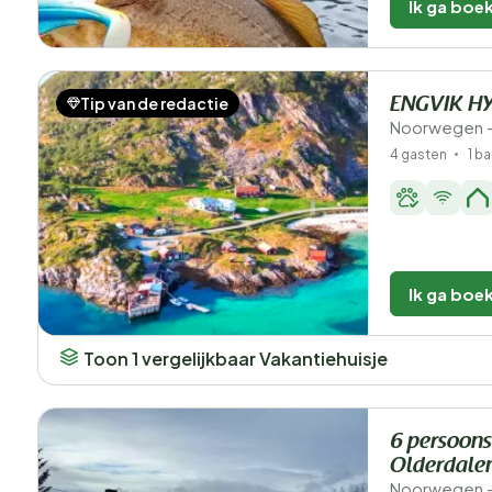
Ik ga boe
Tip van de redactie
ENGVIK H
Noorwegen -
4 gasten
1 b
Ik ga boe
Toon 1 vergelijkbaar Vakantiehuisje
6 persoons
Olderdale
Noorwegen - 