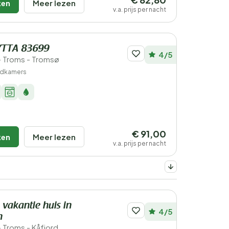
ken
Meer lezen
v.a. prijs per nacht
YTTA 83699
4/5
 Troms - Tromsø
adkamers
€ 91,00
ken
Meer lezen
v.a. prijs per nacht
 vakantie huis in
4/5
n
Troms - Kåfjord