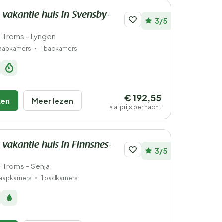
 vakantie huis in Svensby-
3/5
 Troms - Lyngen
laapkamers
1 badkamers
€ 192,55
ken
Meer lezen
v.a. prijs per nacht
 vakantie huis in Finnsnes-
3/5
Troms - Senja
laapkamers
1 badkamers