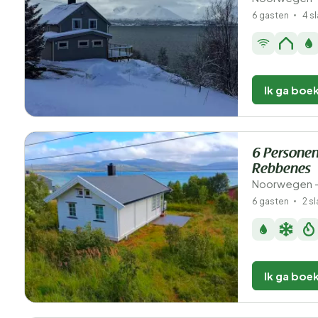
6 gasten
4 s
Ik ga boe
6 Personen
Rebbenes
Noorwegen - 
6 gasten
2 s
Ik ga boe