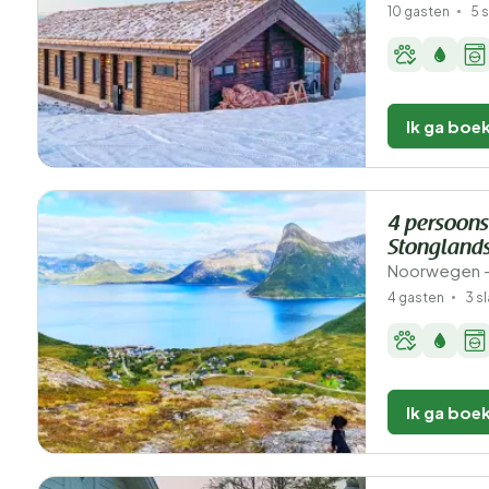
10 gasten
5 
Ik ga boe
4 persoons
Stonglands
Noorwegen - 
4 gasten
3 s
Ik ga boe