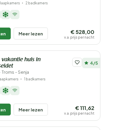
slaapkamers
2 badkamers
€ 528,00
ken
Meer lezen
v.a. prijs per nacht
 vakantie huis in
4/5
eidet
Troms - Senja
laapkamers
1 badkamers
€ 111,62
ken
Meer lezen
v.a. prijs per nacht