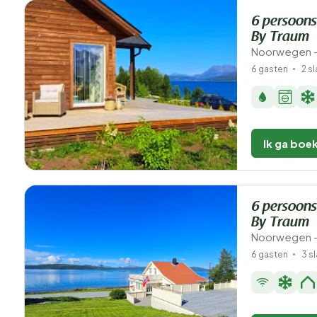
6 persoons
By Traum
Noorwegen -
6 gasten
2 s
Ik ga boe
6 persoons
By Traum
Noorwegen - 
6 gasten
3 s