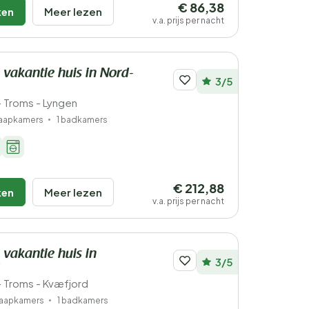
€ 86,38
ken
Meer lezen
v.a. prijs per nacht
 vakantie huis in Nord-
3/5
 Troms - Lyngen
laapkamers
1 badkamers
€ 212,88
ken
Meer lezen
v.a. prijs per nacht
 vakantie huis in
3/5
 Troms - Kvæfjord
laapkamers
1 badkamers