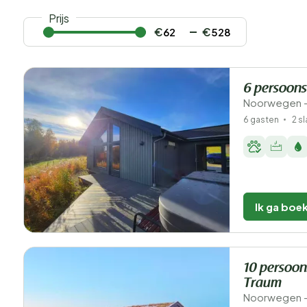
Prijs
€
€
6 persoons
Noorwegen - 
6 gasten
2 s
Ik ga boe
10 persoon
Traum
Noorwegen - 