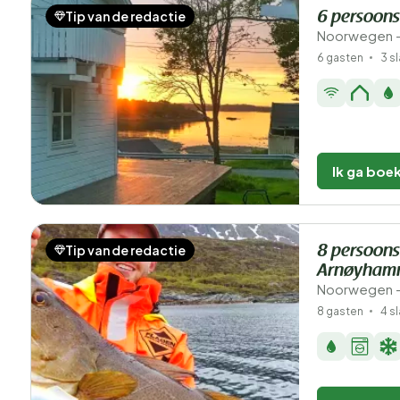
Tip van de redactie
6 persoons
Noorwegen -
6 gasten
3 s
Ik ga boe
Tip van de redactie
8 persoons
Arnøyham
Noorwegen - 
8 gasten
4 s