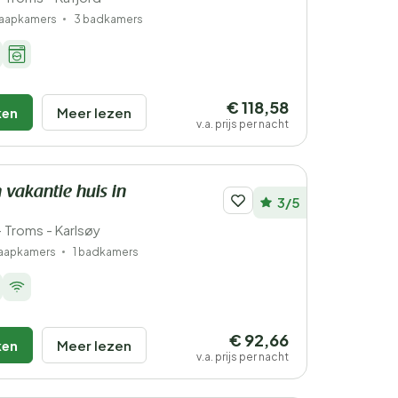
laapkamers
3 badkamers
€ 118,58
ken
Meer lezen
v.a. prijs per nacht
 vakantie huis in
3/5
Troms - Karlsøy
laapkamers
1 badkamers
€ 92,66
ken
Meer lezen
v.a. prijs per nacht