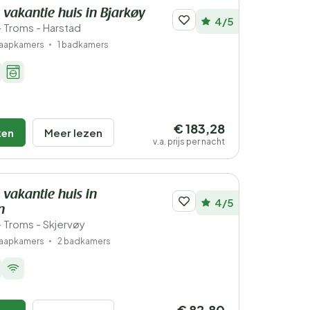
 vakantie huis in Bjarkøy
4/5
 Troms - Harstad
laapkamers
1 badkamers
€ 183,28
ken
Meer lezen
v.a. prijs per nacht
 vakantie huis in
4/5
n
Troms - Skjervøy
laapkamers
2 badkamers
€ 82,80