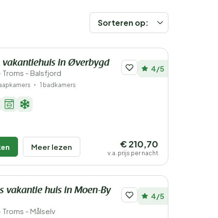
Sorteren op:
 vakantiehuis in Øverbygd
4/5
Troms - Balsfjord
laapkamers
1 badkamers
€ 210,70
ken
Meer lezen
v.a. prijs per nacht
s vakantie huis in Moen-By
4/5
Troms - Målselv