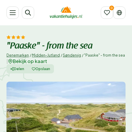
"Paaske" - from the sea
Denemarken
/
Midden-Jutland
/
Søndervig
/
"Paaske" - from the sea
Bekijk op kaart
|
Delen
Opslaan