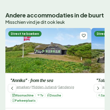
Andere accommodaties in de buurt
Misschien vind je dit ook leuk
Direct te boeken
Direct 
"Annika" - from the sea
"Talia"
Denemarken
/
Midden-Jutland
/
Søndervig
Denemar
Wasmachine
Tv
Douche
Sauna
Parkeerplaats