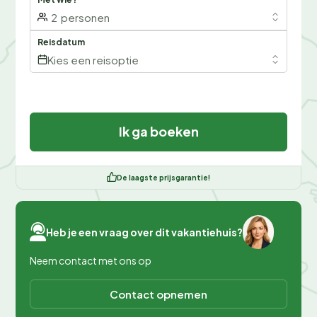
2
personen
Reisdatum
Kies een reisoptie
Ik ga boeken
De laagste prijsgarantie!
Heb je een vraag over dit vakantiehuis?
Neem contact met ons op
Contact opnemen