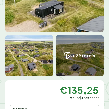
+ 29 foto's
€135,25
v.a. prijs per nacht
Met wie?