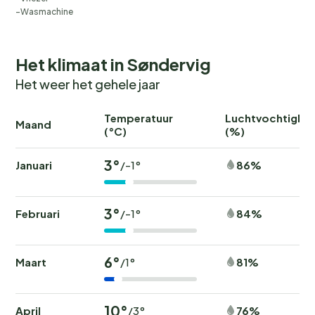
Wasmachine
Het klimaat in Søndervig
Het weer het gehele jaar
Temperatuur
Luchtvochtighei
Maand
(°C)
(%)
3°
Januari
86%
/-1°
3°
Februari
84%
/-1°
6°
Maart
81%
/1°
10°
April
76%
/3°