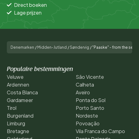
Direct boeken
Lage prijzen
Denemarken
/
Midden-Jutland
/
Søndervig
/
"Paaske" - from the sea
Populaire bestemmingen
Veluwe
São Vicente
Ardennen
Calheta
Costa Blanca
Aveiro
Gardameer
Ponta do Sol
Tirol
Porto Santo
Burgenland
Nordeste
Limburg
Povoação
Bretagne
Vila Franca do Campo
Gelderland
Ponta Delgada