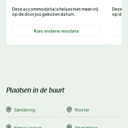
Deze accommodatie is helaas niet meer vrij
Deze ac
op de door jou gekozen datum.
op de d
Kies andere reisdata
Plaatsen in de buurt
Søndervig
Kloster
Nørre Lyngvig
Ringkøbing