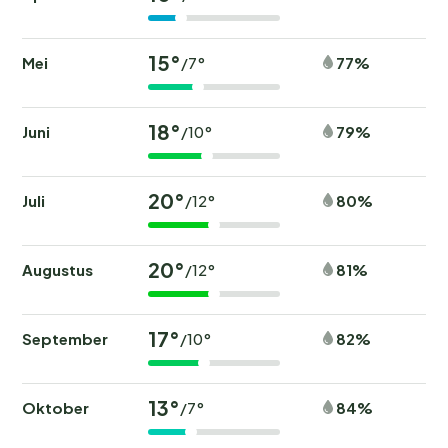
15°
Mei
77%
/7°
18°
Juni
79%
/10°
20°
Juli
80%
/12°
20°
Augustus
81%
/12°
17°
September
82%
/10°
13°
Oktober
84%
/7°