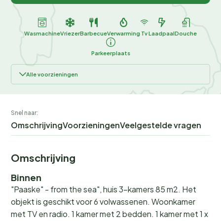
Wasmachine
Vriezer
Barbecue
Verwarming
Tv
Laadpaal
Douche
Parkeerplaats
Alle voorzieningen
Snel naar:
Omschrijving
Voorzieningen
Veelgestelde vragen
Omschrijving
Binnen
"Paaske" - from the sea", huis 3-kamers 85 m2. Het
objekt is geschikt voor 6 volwassenen. Woonkamer
met TV en radio. 1 kamer met 2 bedden. 1 kamer met 1 x