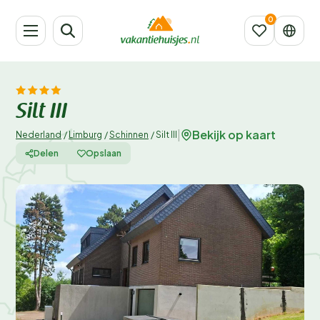
Silt III
Bekijk op kaart
|
Nederland
/
Limburg
/
Schinnen
/
Silt III
Delen
Opslaan