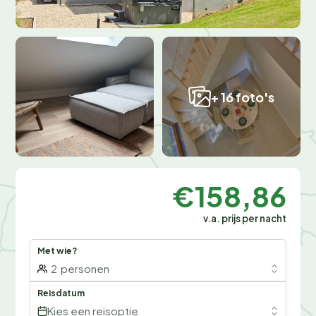
+ 16 foto's
€158,86
v.a. prijs per nacht
Met wie?
2
personen
Reisdatum
Kies een reisoptie