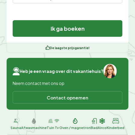
Ik ga boeken
De laagste prijsgarantie!
Heb je een vraag over dit vakantiehuis?
Neem contact met ons op
Contact opnemen
Sauna
Afwasmachine
Tuin
Tv
Oven / magnetron
Bad
Airco
Kinderbed