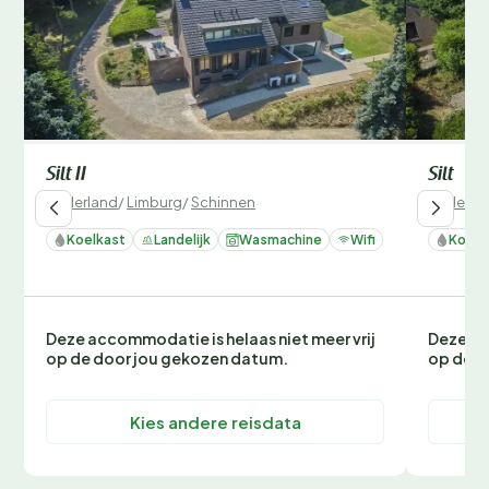
Silt II
Silt
Nederland
/
Limburg
/
Schinnen
Nederla
Koelkast
Landelijk
Wasmachine
Wifi
Koelk
Deze accommodatie is helaas niet meer vrij
Deze ac
op de door jou gekozen datum.
op de d
Kies andere reisdata