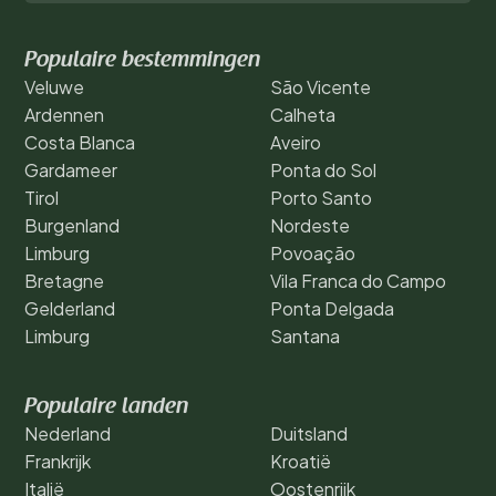
Populaire bestemmingen
Veluwe
São Vicente
Ardennen
Calheta
Costa Blanca
Aveiro
Gardameer
Ponta do Sol
Tirol
Porto Santo
Burgenland
Nordeste
Limburg
Povoação
Bretagne
Vila Franca do Campo
Gelderland
Ponta Delgada
Limburg
Santana
Populaire landen
Nederland
Duitsland
Frankrijk
Kroatië
Italië
Oostenrijk