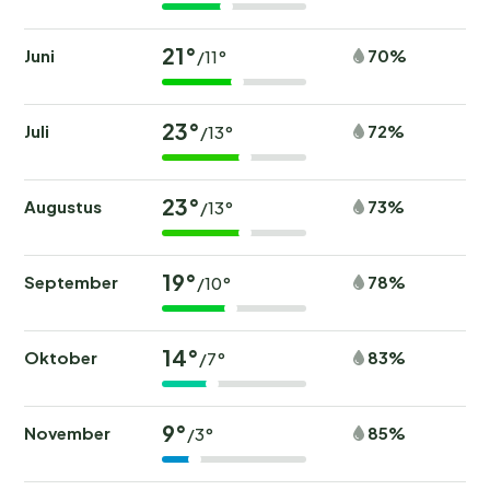
21°
Juni
70%
/11°
23°
Juli
72%
/13°
23°
Augustus
73%
/13°
19°
September
78%
/10°
14°
Oktober
83%
/7°
9°
November
85%
/3°