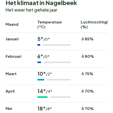
Het klimaat in Nagelbeek
Het weer het gehele jaar
Temperatuur
Luchtvochtighei
Maand
(°C)
(%)
5°
Januari
85%
/0°
6°
Februari
80%
/0°
10°
Maart
75%
/2°
14°
April
70%
/4°
18°
Mei
70%
/8°