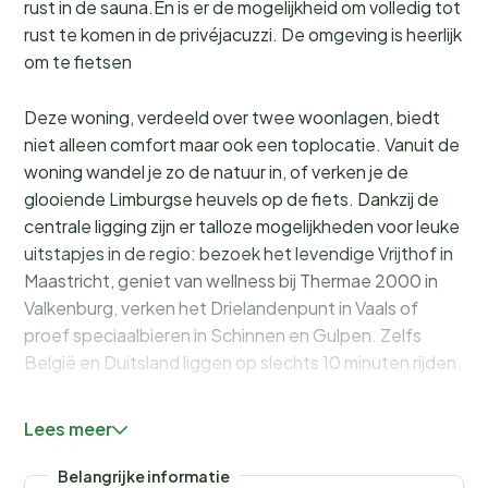
rust in de sauna.En is er de mogelijkheid om volledig tot
rust te komen in de privéjacuzzi. De omgeving is heerlijk
om te fietsen
Deze woning, verdeeld over twee woonlagen, biedt
niet alleen comfort maar ook een toplocatie. Vanuit de
woning wandel je zo de natuur in, of verken je de
glooiende Limburgse heuvels op de fiets. Dankzij de
centrale ligging zijn er talloze mogelijkheden voor leuke
uitstapjes in de regio: bezoek het levendige Vrijthof in
Maastricht, geniet van wellness bij Thermae 2000 in
Valkenburg, verken het Drielandenpunt in Vaals of
proef speciaalbieren in Schinnen en Gulpen. Zelfs
België en Duitsland liggen op slechts 10 minuten rijden.
De villa bevindt zich bij het sfeervolle kerkdorp
Lees meer
Schinnen, rijk aan historie en omgeven door natuur.
Ondanks het mijnverleden ademt het dorp nog een
Belangrijke informatie