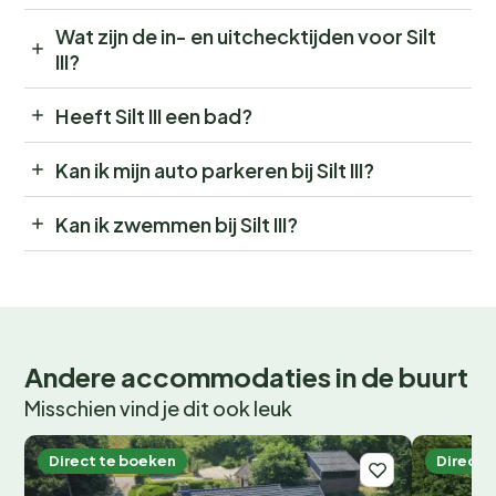
Wat zijn de in- en uitchecktijden voor Silt
III?
Heeft Silt III een bad?
Kan ik mijn auto parkeren bij Silt III?
Kan ik zwemmen bij Silt III?
Andere accommodaties in de buurt
Misschien vind je dit ook leuk
Direct te boeken
Direct 