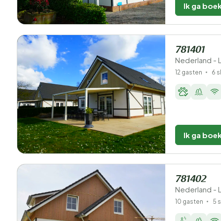
Ik ga boe
781401
Nederland - 
12 gasten
6 
Ik ga boe
781402
Nederland - 
10 gasten
5 