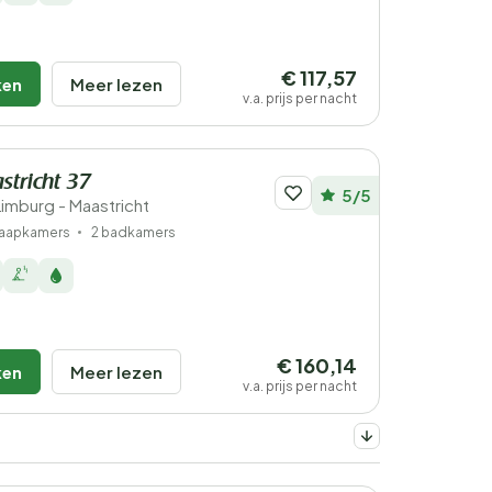
€ 117,57
ken
Meer lezen
v.a. prijs per nacht
stricht 37
5/5
Limburg - Maastricht
laapkamers
2 badkamers
€ 160,14
ken
Meer lezen
v.a. prijs per nacht