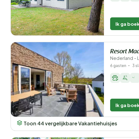
Ik ga boe
Resort Maa
Nederland - 
6 gasten
3 s
Ik ga boe
Toon 44 vergelijkbare Vakantiehuisjes