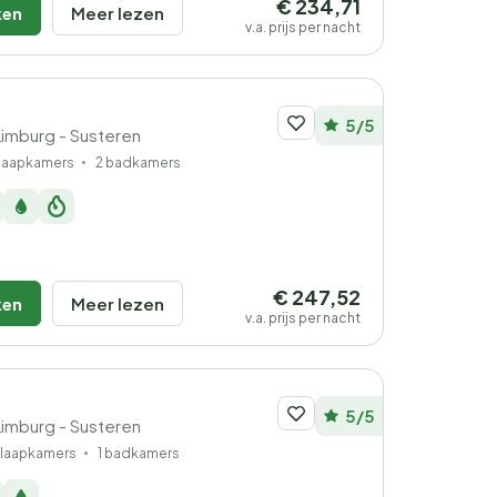
€ 234,71
ken
Meer lezen
v.a. prijs per nacht
5/5
Limburg - Susteren
slaapkamers
2 badkamers
€ 247,52
ken
Meer lezen
v.a. prijs per nacht
5/5
Limburg - Susteren
slaapkamers
1 badkamers