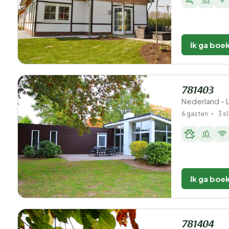
Ik ga boe
781403
Nederland - 
6 gasten
3 s
Ik ga boe
781404