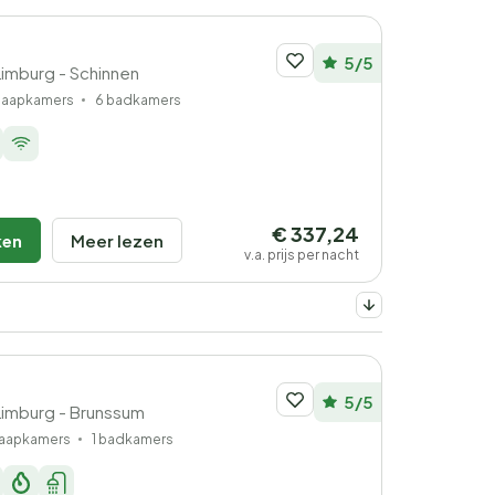
5/5
Limburg - Schinnen
slaapkamers
6 badkamers
€ 337,24
ken
Meer lezen
v.a. prijs per nacht
5/5
Limburg - Brunssum
laapkamers
1 badkamers