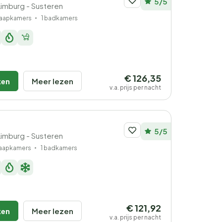
5/5
Limburg - Susteren
laapkamers
1 badkamers
€ 126,35
ken
Meer lezen
v.a. prijs per nacht
5/5
Limburg - Susteren
laapkamers
1 badkamers
€ 121,92
ken
Meer lezen
v.a. prijs per nacht