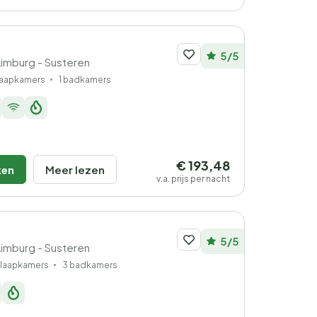
5/5
Limburg - Susteren
laapkamers
1 badkamers
€ 193,48
ken
Meer lezen
v.a. prijs per nacht
5/5
Limburg - Susteren
slaapkamers
3 badkamers