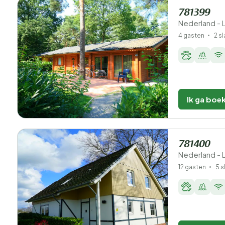
781399
Nederland - 
4 gasten
2 s
Ik ga boe
781400
Nederland - 
12 gasten
5 