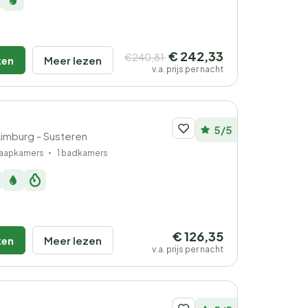
€ 242,33
€240,81
ken
Meer lezen
v.a. prijs per nacht
5/5
Limburg - Susteren
laapkamers
1 badkamers
€ 126,35
ken
Meer lezen
v.a. prijs per nacht