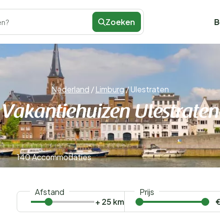
Zoeken
B
en?
Nederland
/
Limburg
/
Ulestraten
Vakantiehuizen Ulestraten
140 Accommodaties
Afstand
Prijs
+ 25 km