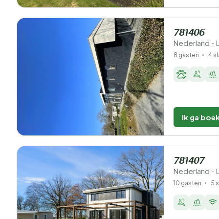
781406
Nederland - 
8 gasten
4 s
Ik ga boe
781407
Nederland - 
10 gasten
5 