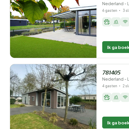
Nederland - 
6 gasten
3 s
Ik ga boe
781405
Nederland - 
4 gasten
2 s
Ik ga boe