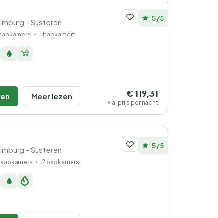
5/5
Limburg - Susteren
laapkamers
1 badkamers
€ 119,31
ken
Meer lezen
v.a. prijs per nacht
5/5
Limburg - Susteren
slaapkamers
2 badkamers