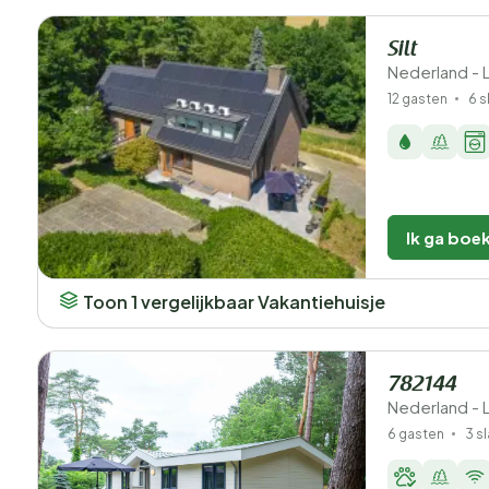
Silt
Nederland - 
12 gasten
6 
Ik ga boe
Toon 1 vergelijkbaar Vakantiehuisje
782144
Nederland - 
6 gasten
3 s