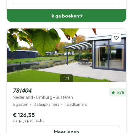
Ik ga boeken
1/4
781404
5/5
Nederland - Limburg - Susteren
6 gasten
3 slaapkamers
1 badkamers
€ 126,35
v.a. prijs per nacht
Meer lezen