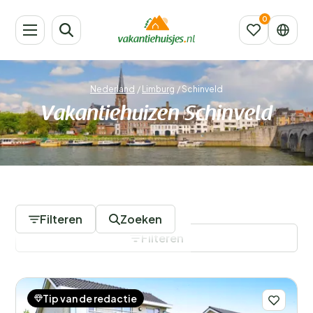
Nederland
/
Limburg
/
Schinveld
Vakantiehuizen Schinveld
146 Accommodaties
Filteren
Zoeken
Filteren
Tip van de redactie