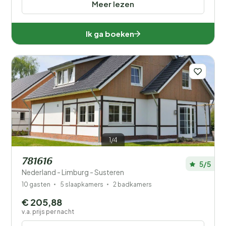
Meer lezen
Ik ga boeken
1/4
781616
5/5
Nederland - Limburg - Susteren
10 gasten
5 slaapkamers
2 badkamers
€ 205,88
v.a. prijs per nacht