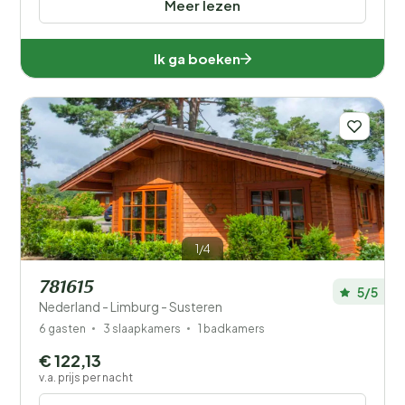
Meer lezen
Ik ga boeken
1/4
781615
5/5
Nederland - Limburg - Susteren
6 gasten
3 slaapkamers
1 badkamers
€ 122,13
v.a. prijs per nacht