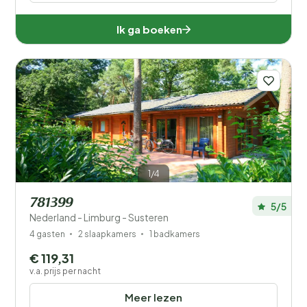
Ik ga boeken
1/4
781399
5/5
Nederland - Limburg - Susteren
4 gasten
2 slaapkamers
1 badkamers
€ 119,31
v.a. prijs per nacht
Meer lezen