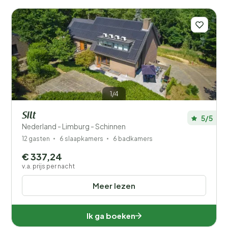
Prijs
Ligging
Kinderen
Type vakantiehuisje
1/4
Populaire filters
Silt
5/5
Nederland - Limburg - Schinnen
Mindervaliden
12 gasten
6 slaapkamers
6 badkamers
€ 337,24
Voorzieningen
v.a. prijs per nacht
Wellness
Meer lezen
Ik ga boeken