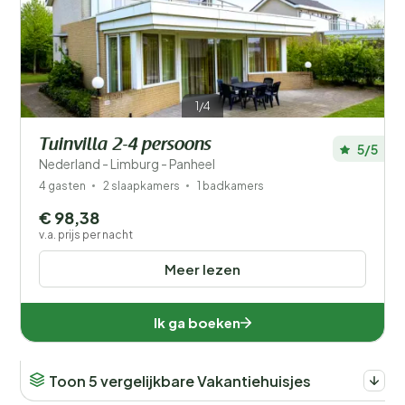
Filters opslaan
1/4
Tuinvilla 2-4 persoons
5/5
Je vakantie
Nederland - Limburg - Panheel
Kies reisdata en je gezelschap
4 gasten
2 slaapkamers
1 badkamers
€ 98,38
Wanneer?
v.a. prijs per nacht
Meer lezen
Aantal gasten?
Ik ga boeken
Toon 5 vergelijkbare Vakantiehuisjes
Afstand
1