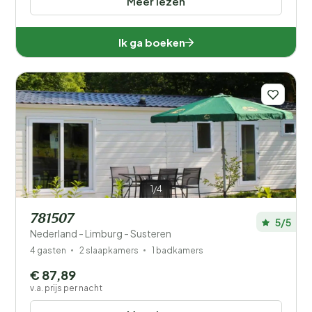
Meer lezen
Ik ga boeken
1/4
781507
5/5
Nederland - Limburg - Susteren
4 gasten
2 slaapkamers
1 badkamers
€ 87,89
v.a. prijs per nacht