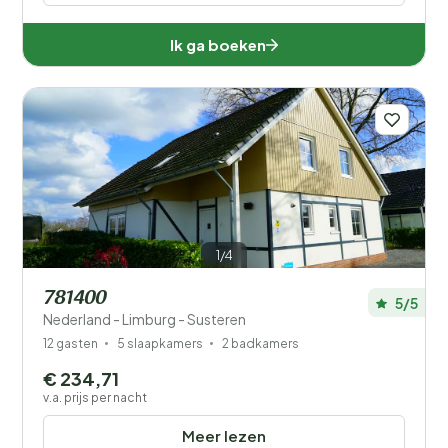
Ik ga boeken
1/4
781400
5/5
Nederland - Limburg - Susteren
12 gasten
5 slaapkamers
2 badkamers
€ 234,71
v.a. prijs per nacht
Meer lezen