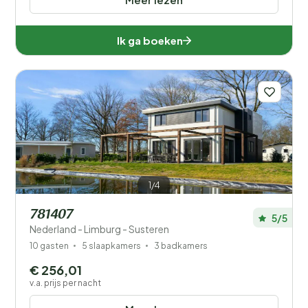
Ik ga boeken
1/4
781407
5/5
Nederland - Limburg - Susteren
10 gasten
5 slaapkamers
3 badkamers
€ 256,01
v.a. prijs per nacht