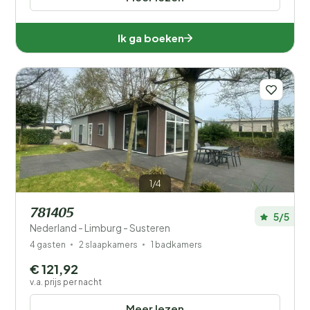
Ik ga boeken
1/4
781405
5/5
Nederland - Limburg - Susteren
4 gasten
2 slaapkamers
1 badkamers
€ 121,92
v.a. prijs per nacht
Meer lezen