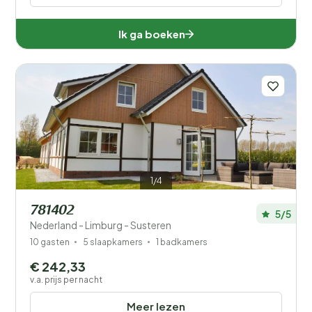
Ik ga boeken
1/4
781402
5/5
Nederland - Limburg - Susteren
10 gasten
5 slaapkamers
1 badkamers
€ 242,33
v.a. prijs per nacht
Meer lezen