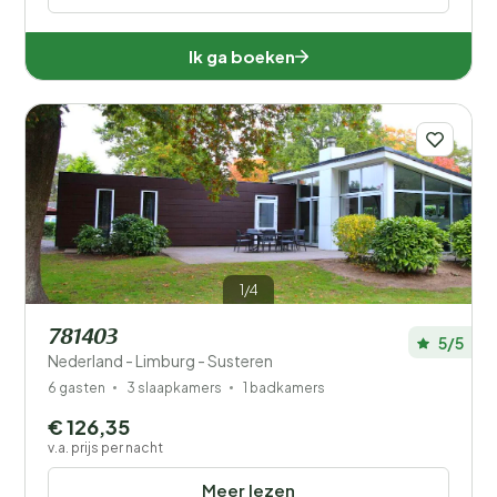
Ik ga boeken
1/4
781403
5/5
Nederland - Limburg - Susteren
6 gasten
3 slaapkamers
1 badkamers
€ 126,35
v.a. prijs per nacht
Meer lezen