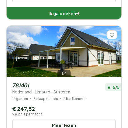
Ik ga boeken
1/4
781401
5/5
Nederland - Limburg - Susteren
12 gasten
6 slaapkamers
2 badkamers
€ 247,52
v.a. prijs per nacht
Meer lezen