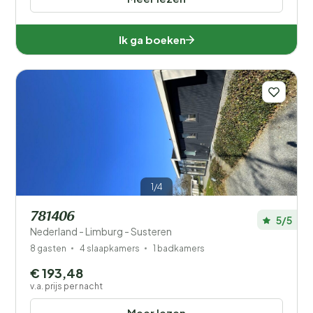
Ik ga boeken
1/4
781406
5/5
Nederland - Limburg - Susteren
8 gasten
4 slaapkamers
1 badkamers
€ 193,48
v.a. prijs per nacht
Meer lezen