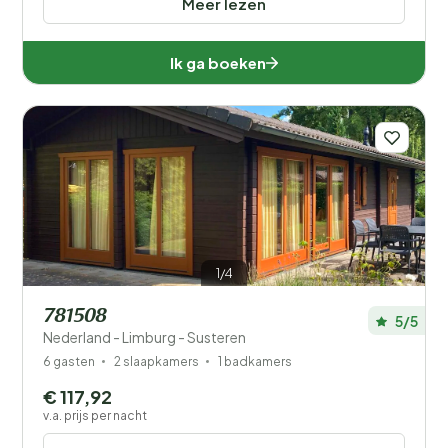
Meer lezen
Ik ga boeken
1/4
781508
5/5
Nederland - Limburg - Susteren
6 gasten
2 slaapkamers
1 badkamers
€ 117,92
v.a. prijs per nacht