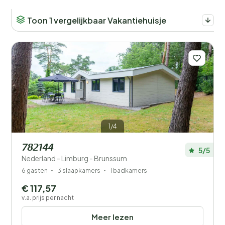
Toon 1 vergelijkbaar Vakantiehuisje
1/4
782144
5/5
Nederland - Limburg - Brunssum
6 gasten
3 slaapkamers
1 badkamers
€ 117,57
v.a. prijs per nacht
Meer lezen