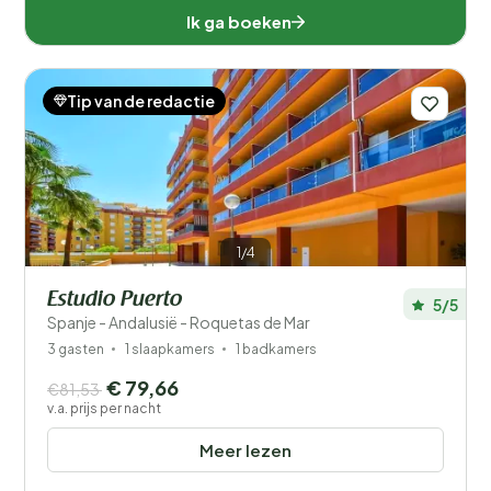
Ik ga boeken
Tip van de redactie
1/4
Estudio Puerto
5/5
Spanje - Andalusië - Roquetas de Mar
3 gasten
1 slaapkamers
1 badkamers
€ 79,66
€81,53
v.a. prijs per nacht
Meer lezen