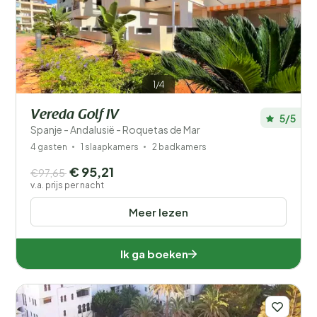
Prijs
Ligging
1/4
Type vakantiehuisje
Vereda Golf IV
5/5
Populaire filters
Spanje - Andalusië - Roquetas de Mar
4 gasten
1 slaapkamers
2 badkamers
Mindervaliden
€ 95,21
€97,65
v.a. prijs per nacht
Voorzieningen
Meer lezen
Wellness
Ik ga boeken