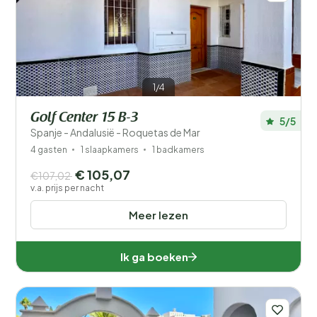
1/4
Golf Center 15 B-3
5/5
Spanje - Andalusië - Roquetas de Mar
4 gasten
1 slaapkamers
1 badkamers
€ 105,07
€107,02
v.a. prijs per nacht
Meer lezen
Ik ga boeken