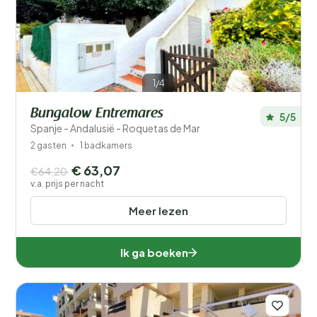
Filters opslaan
1/4
Bungalow Entremares
5/5
Je vakantie
Spanje - Andalusië - Roquetas de Mar
Kies reisdata en je gezelschap
2 gasten
1 badkamers
€ 63,07
€64,20
Wanneer?
v.a. prijs per nacht
Meer lezen
Aantal gasten?
Ik ga boeken
Afstand
1