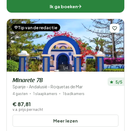
Ik ga boeken
Tip van de redactie
1/4
Minarete 7B
5/5
Spanje - Andalusië - Roquetas de Mar
4 gasten
1 slaapkamers
1 badkamers
€ 87,81
v.a. prijs per nacht
Meer lezen