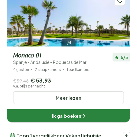
1/4
Monaco 01
5/5
Spanje - Andalusië - Roquetas de Mar
4 gasten
2 slaapkamers
1 badkamers
€ 53,93
€59,46
v.a. prijs per nacht
Meer lezen
Ik ga boeken
Toon 1 vergelijkbaar Vakantiehuisje