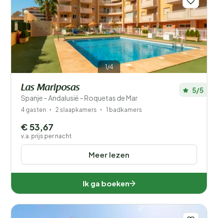
1/4
Las Mariposas
5/5
Spanje - Andalusië - Roquetas de Mar
4 gasten
2 slaapkamers
1 badkamers
€ 53,67
v.a. prijs per nacht
Meer lezen
Ik ga boeken