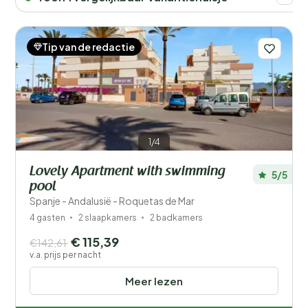
Tip van de redactie
1/4
Lovely Apartment with swimming
5/5
pool
Spanje - Andalusië - Roquetas de Mar
4 gasten
2 slaapkamers
2 badkamers
€ 115,39
€142,61
v.a. prijs per nacht
Meer lezen