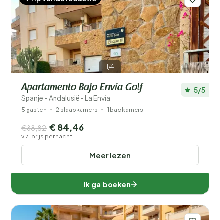
1/4
Apartamento Bajo Envía Golf
5/5
Spanje - Andalusië - La Envía
5 gasten
2 slaapkamers
1 badkamers
€ 84,46
€88,82
v.a. prijs per nacht
Meer lezen
Ik ga boeken