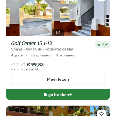
1/4
Golf Center 15 1-13
5/5
Spanje - Andalusië - Roquetas de Mar
4 gasten
1 slaapkamers
1 badkamers
€ 99,83
€101,67
v.a. prijs per nacht
Meer lezen
Ik ga boeken