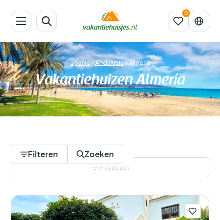
Spanje
/
Andalusië
/
Almería
Vakantiehuizen Almería
39 Accommodaties
Filteren
Zoeken
Filteren