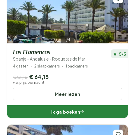
1/4
Los Flamencos
5/5
Spanje - Andalusië - Roquetas de Mar
4 gasten
2 slaapkamers
1 badkamers
€ 64,15
€66,16
v.a. prijs per nacht
Meer lezen
Ik ga boeken