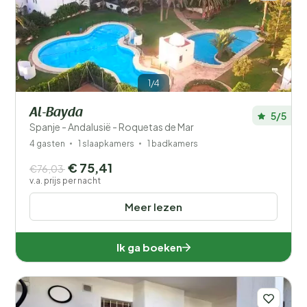
1/4
Al-Bayda
5/5
Spanje - Andalusië - Roquetas de Mar
4 gasten
1 slaapkamers
1 badkamers
€ 75,41
€76,03
v.a. prijs per nacht
Meer lezen
Ik ga boeken