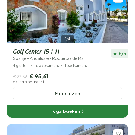
1/4
Golf Center 15 1-11
5/5
Spanje - Andalusië - Roquetas de Mar
4 gasten
1 slaapkamers
1 badkamers
€ 95,61
€97,56
v.a. prijs per nacht
Meer lezen
Ik ga boeken