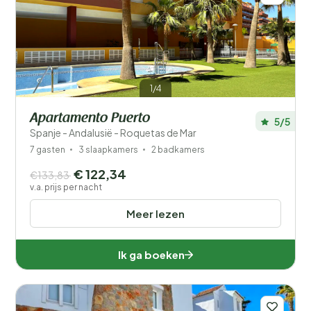
1/4
Apartamento Puerto
5/5
Spanje - Andalusië - Roquetas de Mar
7 gasten
3 slaapkamers
2 badkamers
€ 122,34
€133,83
v.a. prijs per nacht
Meer lezen
Ik ga boeken