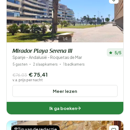
1/4
Mirador Playa Serena III
5/5
Spanje - Andalusië - Roquetas de Mar
5 gasten
2 slaapkamers
1 badkamers
€ 75,41
€76,03
v.a. prijs per nacht
Meer lezen
Ik ga boeken
Tip van de redactie