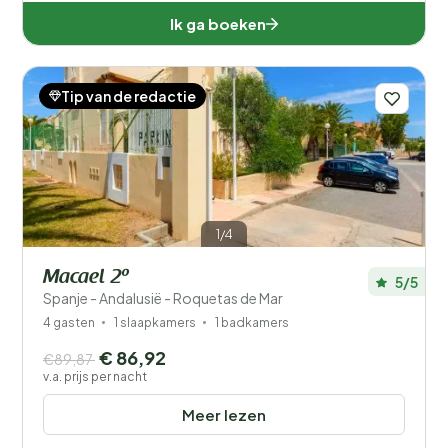
Ik ga boeken
Tip van de redactie
1/4
Macael 2º
5/5
Spanje - Andalusië - Roquetas de Mar
4 gasten
1 slaapkamers
1 badkamers
€ 86,92
€89,87
v.a. prijs per nacht
Meer lezen