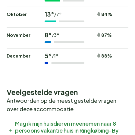
13°
Oktober
84%
/7°
8°
November
87%
/3°
5°
December
88%
/1°
Veelgestelde vragen
Antwoorden op de meest gestelde vragen
over deze accommodatie
Mag ik mijn huisdieren meenemen naar 8
persoons vakantie huis in Ringkøbing-By