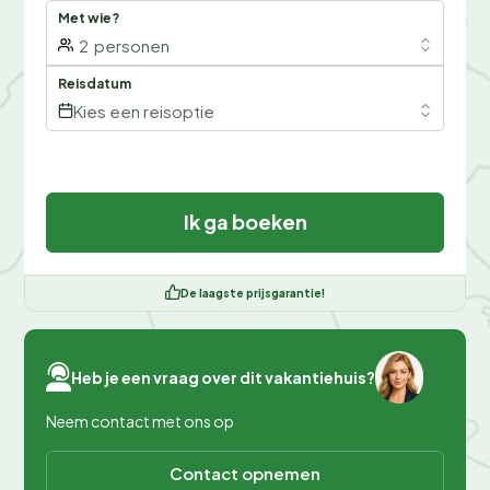
Met wie?
2
personen
Reisdatum
Kies een reisoptie
Ik ga boeken
De laagste prijsgarantie!
Heb je een vraag over dit vakantiehuis?
Neem contact met ons op
Contact opnemen