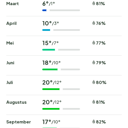
6°
Maart
81%
/1°
10°
April
76%
/3°
15°
Mei
77%
/7°
18°
Juni
79%
/10°
20°
Juli
80%
/12°
20°
Augustus
81%
/12°
17°
September
82%
/10°