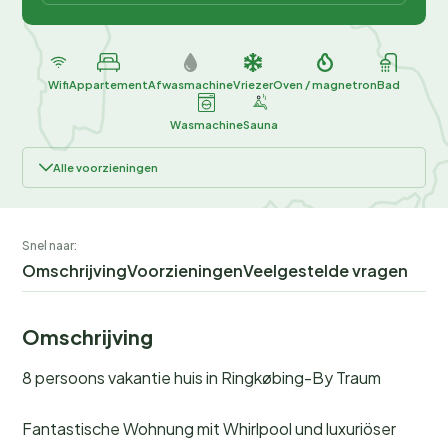
Wifi
Appartement
Afwasmachine
Vriezer
Oven / magnetron
Bad
Wasmachine
Sauna
Alle voorzieningen
Snel naar:
Omschrijving
Voorzieningen
Veelgestelde vragen
Omschrijving
8 persoons vakantie huis in Ringkøbing-By Traum
Fantastische Wohnung mit Whirlpool und luxuriöser