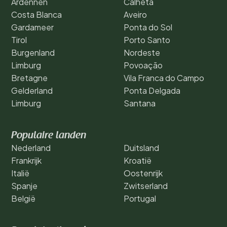
Ardennen
Calheta
Costa Blanca
Aveiro
Gardameer
Ponta do Sol
Tirol
Porto Santo
Burgenland
Nordeste
Limburg
Povoação
Bretagne
Vila Franca do Campo
Gelderland
Ponta Delgada
Limburg
Santana
Populaire landen
Nederland
Duitsland
Frankrijk
Kroatië
Italië
Oostenrijk
Spanje
Zwitserland
België
Portugal