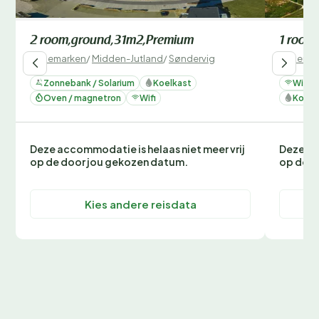
2 room,ground,31m2,Premium
1 room,
Denemarken
/
Midden-Jutland
/
Søndervig
Denemar
Zonnebank / Solarium
Koelkast
Wifi
Oven / magnetron
Wifi
Koelk
Deze accommodatie is helaas niet meer vrij
Deze ac
op de door jou gekozen datum.
op de d
Kies andere reisdata