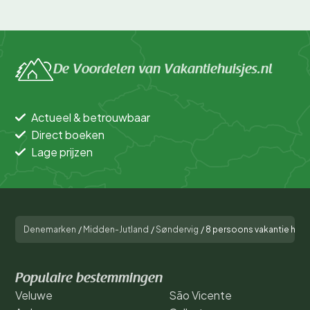
De Voordelen van Vakantiehuisjes.nl
Actueel & betrouwbaar
Direct boeken
Lage prijzen
Denemarken
/
Midden-Jutland
/
Søndervig
/
8 persoons vakantie huis
Populaire bestemmingen
Veluwe
São Vicente