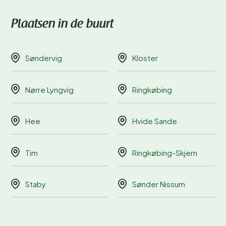
Plaatsen in de buurt
Søndervig
Kloster
Nørre Lyngvig
Ringkøbing
Hee
Hvide Sande
Tim
Ringkøbing-Skjern
Staby
Sønder Nissum