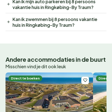
Kan ik mijn auto parkeren bij 8 persoons
vakantie huis in Ringkøbing-By Traum?
Kan ik zwemmen bij 8 persoons vakantie
huis in Ringkøbing-By Traum?
Andere accommodaties in de buurt
Misschien vind je dit ook leuk
Direct te boeken
Direct 