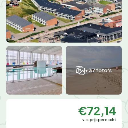
+ 37 foto's
€72,14
v.a. prijs per nacht