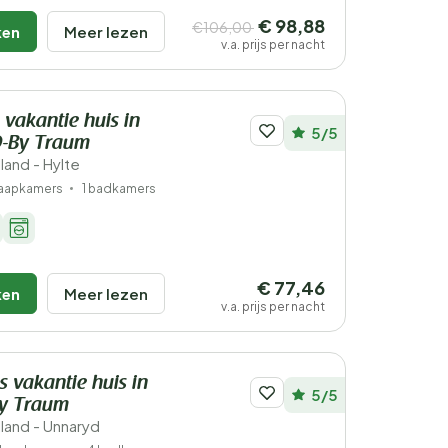
€ 98,88
€106,00
ken
Meer lezen
v.a. prijs per nacht
 vakantie huis in
5/5
-By Traum
land - Hylte
laapkamers
1 badkamers
€ 77,46
ken
Meer lezen
v.a. prijs per nacht
s vakantie huis in
5/5
y Traum
land - Unnaryd