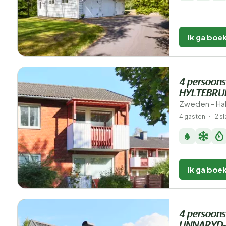
Ik ga boe
4 persoons
HYLTEBRU
Zweden - Hal
4 gasten
2 s
Ik ga boe
4 persoons