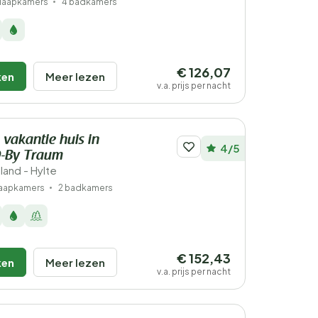
slaapkamers
4 badkamers
€ 126,07
ken
Meer lezen
v.a. prijs per nacht
 vakantie huis in
4/5
-By Traum
land - Hylte
laapkamers
2 badkamers
€ 152,43
ken
Meer lezen
v.a. prijs per nacht