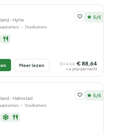
5/5
land - Hylte
laapkamers
1 badkamers
€ 88,64
€94,68
ken
Meer lezen
v.a. prijs per nacht
5/5
land - Halmstad
laapkamers
1 badkamers