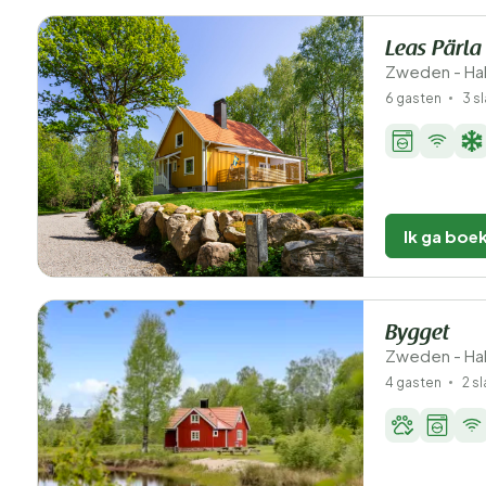
Leas Pärla
Zweden - Hal
6 gasten
3 s
Ik ga boe
Bygget
Zweden - Hal
4 gasten
2 s