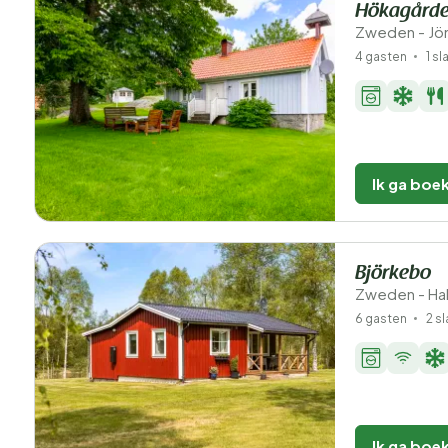
Hökagård
Zweden - Jön
4 gasten
1 s
Ik ga boe
Björkebo
Zweden - Hal
6 gasten
2 s
Ik ga boe