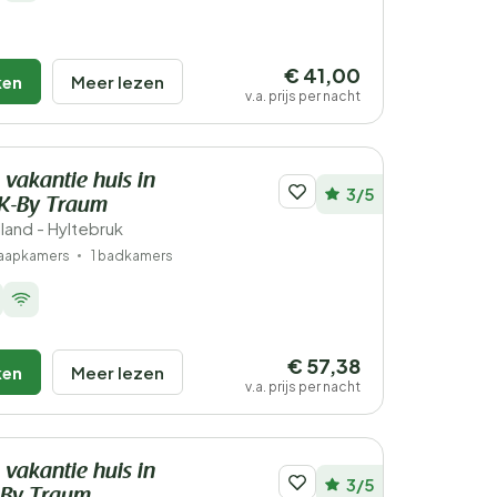
€ 41,00
ken
Meer lezen
v.a. prijs per nacht
 vakantie huis in
3/5
K-By Traum
land - Hyltebruk
laapkamers
1 badkamers
€ 57,38
ken
Meer lezen
v.a. prijs per nacht
 vakantie huis in
3/5