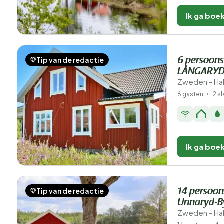
Ik ga boe
Tip van de redactie
6 persoons
LÅNGARYD
Zweden - Hal
6 gasten
2 s
Ik ga boe
Tip van de redactie
14 persoon
Unnaryd-B
Zweden - Hal