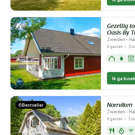
Gezellig t
Oasis-By 
Zweden - Hal
6 gasten
3 s
Ik ga boe
Bestseller
Norrviken
Zweden - Hal
6 gasten
2 s