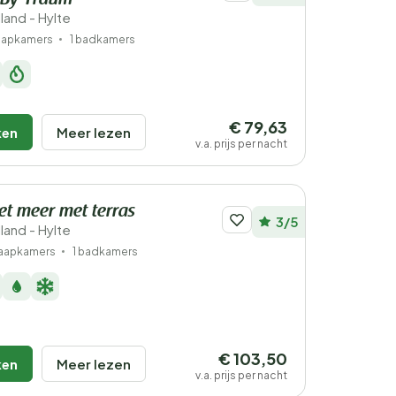
By Traum
land - Hylte
laapkamers
1 badkamers
€ 79,63
ken
Meer lezen
v.a. prijs per nacht
et meer met terras
3/5
land - Hylte
laapkamers
1 badkamers
€ 103,50
ken
Meer lezen
v.a. prijs per nacht