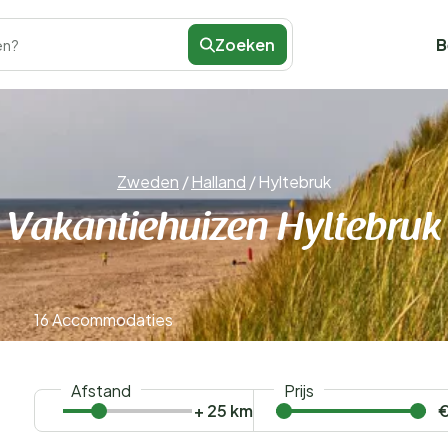
Zoeken
B
en?
Zweden
/
Halland
/
Hyltebruk
Vakantiehuizen Hyltebruk
16 Accommodaties
Afstand
Prijs
+ 25 km