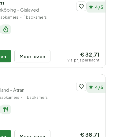
en
4/5
köping - Gislaved
laapkamers
1 badkamers
€ 32,71
ken
Meer lezen
v.a. prijs per nacht
4/5
land - Ätran
laapkamers
1 badkamers
€ 38,71
ken
Meer lezen