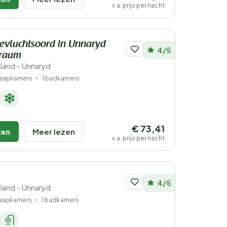
v.a. prijs per nacht
oevluchtsoord in Unnaryd
4/5
Traum
land - Unnaryd
laapkamers
1 badkamers
€ 73,41
ken
Meer lezen
v.a. prijs per nacht
4/5
land - Unnaryd
laapkamers
1 badkamers