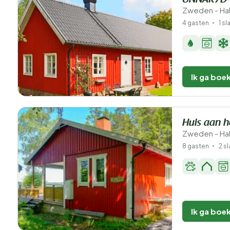
UNNARYD-
Zweden - Hal
4 gasten
1 s
Ik ga boe
Huis aan h
Zweden - Hal
8 gasten
2 s
Ik ga boe