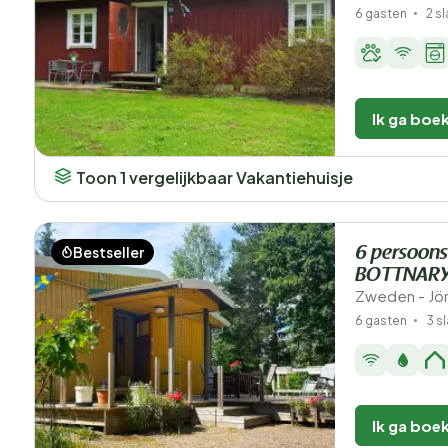
6 gasten
2 s
Ik ga boe
Toon 1 vergelijkbaar Vakantiehuisje
Bestseller
6 persoons
BOTTNARY
Zweden - Jön
6 gasten
3 s
Ik ga boe