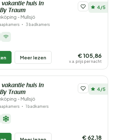
 vakantie huis in
4/5
By Traum
köping - Mullsjö
laapkamers
3 badkamers
€ 105,86
ken
Meer lezen
v.a. prijs per nacht
 vakantie huis in
4/5
By Traum
köping - Mullsjö
laapkamers
1 badkamers
€ 62,18
ken
Meer lezen