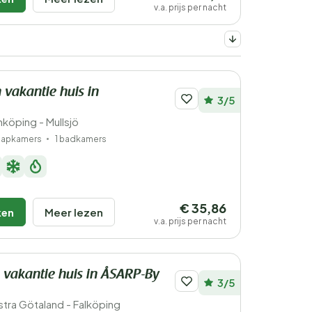
v.a. prijs per nacht
 vakantie huis in
3/5
köping - Mullsjö
laapkamers
1 badkamers
€ 35,86
ken
Meer lezen
v.a. prijs per nacht
 vakantie huis in ÅSARP-By
3/5
tra Götaland - Falköping