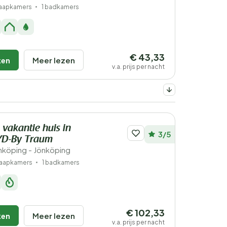
laapkamers
1 badkamers
€ 43,33
ken
Meer lezen
v.a. prijs per nacht
 vakantie huis in
3/5
D-By Traum
köping - Jönköping
laapkamers
1 badkamers
€ 102,33
ken
Meer lezen
v.a. prijs per nacht