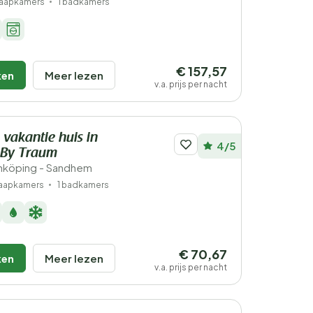
laapkamers
1 badkamers
€ 157,57
ken
Meer lezen
v.a. prijs per nacht
 vakantie huis in
4/5
By Traum
nköping - Sandhem
laapkamers
1 badkamers
€ 70,67
ken
Meer lezen
v.a. prijs per nacht