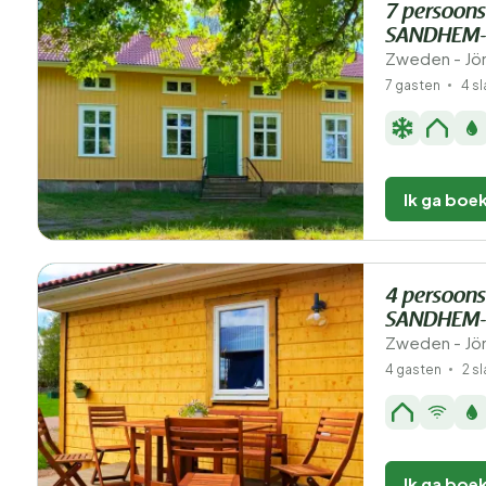
7 persoons
SANDHEM-
Zweden - Jön
7 gasten
4 s
Ik ga boe
4 persoons
SANDHEM-
Zweden - Jön
4 gasten
2 s
Ik ga boe