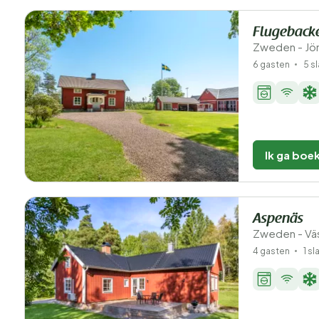
Flugeback
Zweden - Jö
6 gasten
5 s
Ik ga boe
Aspenäs
Zweden - Väs
4 gasten
1 s