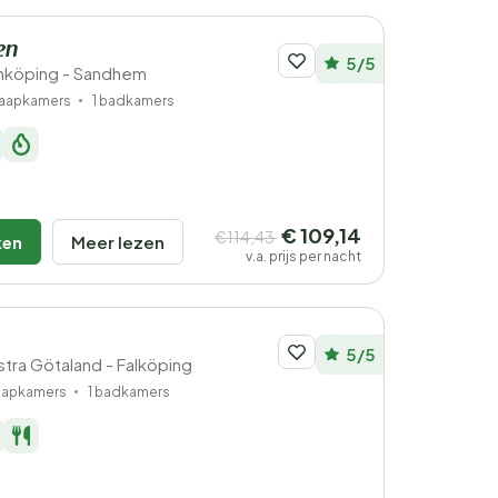
en
5/5
nköping - Sandhem
laapkamers
1 badkamers
€ 109,14
€114,43
ken
Meer lezen
v.a. prijs per nacht
5/5
tra Götaland - Falköping
laapkamers
1 badkamers