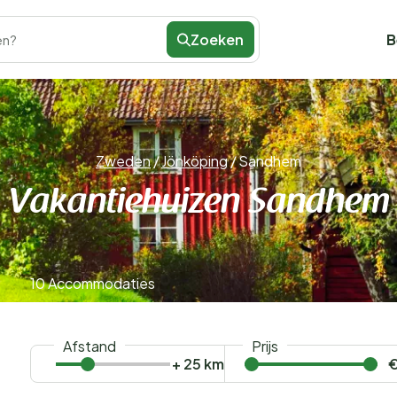
Zoeken
B
en?
Zweden
/
Jönköping
/
Sandhem
Vakantiehuizen Sandhem
10 Accommodaties
Afstand
Prijs
+ 25 km