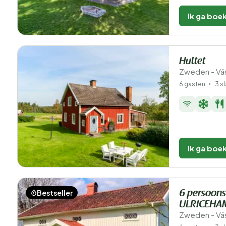
Ik ga boe
Hultet
Zweden - Väs
6 gasten
3 s
Ik ga boe
Bestseller
6 persoons
ULRICEHA
Zweden - Väs