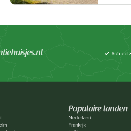
iehuisjes.nl
Actueel 
Populaire landen
d
Nederland
olm
Frankrijk