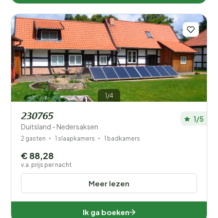
1/4
230765
1/5
Duitsland - Nedersaksen
2 gasten
1 slaapkamers
1 badkamers
€ 88,28
v.a. prijs per nacht
Meer lezen
Ik ga boeken