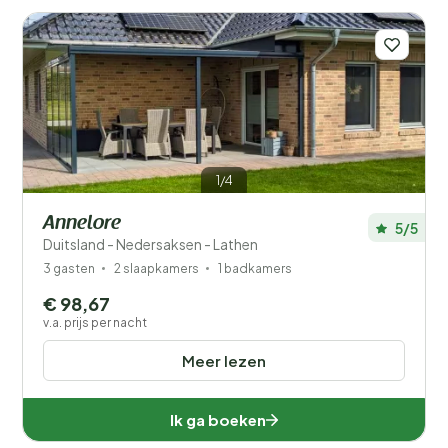
heeft Emsland heeft tevens veel te bieden voor
cultuurliefhebbers met een breed scala aan historische
en culturele bezienswaardigheden. Een vakantiehuisje
in Emsland boeken is de uitvalsbasis om de regio te
verkennen en hier in comfort in te verblijven. Boek dus
vandaag nog uw vakantiehuisje in deze prachtige regio
en ontdek de schoonheid van West-Duitsland!
Meer
lezen
1/4
Annelore
5/5
Duitsland - Nedersaksen - Lathen
3 gasten
2 slaapkamers
1 badkamers
Filters opslaan
€ 98,67
v.a. prijs per nacht
Meer lezen
Je vakantie
Kies reisdata en je gezelschap
Ik ga boeken
Wanneer?