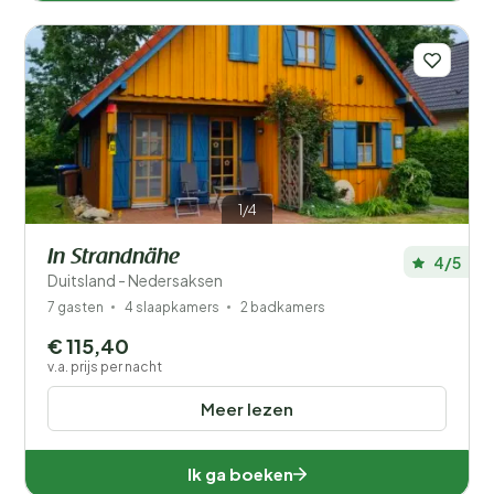
1/4
In Strandnähe
4/5
Duitsland - Nedersaksen
7 gasten
4 slaapkamers
2 badkamers
€ 115,40
v.a. prijs per nacht
Meer lezen
Ik ga boeken