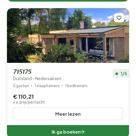
1/4
715175
1/5
Duitsland - Nedersaksen
5 gasten
1 slaapkamers
1 badkamers
€ 110,21
v.a. prijs per nacht
Meer lezen
Ik ga boeken