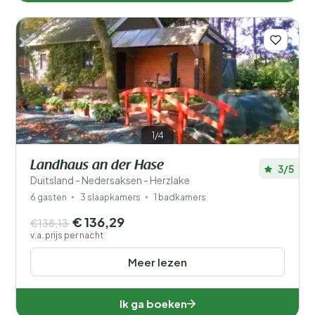
1/4
Landhaus an der Hase
3/5
Duitsland - Nedersaksen - Herzlake
6 gasten
3 slaapkamers
1 badkamers
€ 136,29
€138,13
v.a. prijs per nacht
Meer lezen
Ik ga boeken