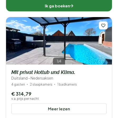
Ik ga boeken
1/4
Mit privat Hottub und Klima.
Duitsland - Nedersaksen
4 gasten
2 slaapkamers
1 badkamers
€ 314,79
v.a. prijs per nacht
Meer lezen