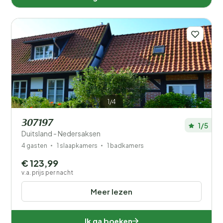
1/4
307197
1/5
Duitsland - Nedersaksen
4 gasten
1 slaapkamers
1 badkamers
€ 123,99
v.a. prijs per nacht
Meer lezen
Ik ga boeken