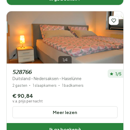
1/4
528766
1/5
Duitsland - Nedersaksen - Haselünne
2 gasten
1 slaapkamers
1 badkamers
€ 90,84
v.a. prijs per nacht
Meer lezen
Ik ga boeken