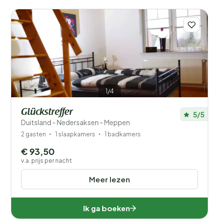
1/4
Glückstreffer
5/5
Duitsland - Nedersaksen - Meppen
2 gasten
1 slaapkamers
1 badkamers
€ 93,50
v.a. prijs per nacht
Meer lezen
Ik ga boeken