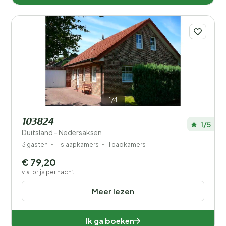
1/4
103824
1/5
Duitsland - Nedersaksen
3 gasten
1 slaapkamers
1 badkamers
€ 79,20
v.a. prijs per nacht
Meer lezen
Ik ga boeken