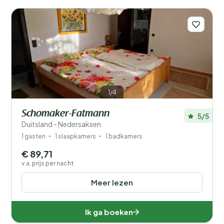
Mindervaliden
Voorzieningen
Wellness
1/4
Schomaker-Fatmann
5/5
Duitsland - Nedersaksen
1 gasten
1 slaapkamers
1 badkamers
€ 89,71
v.a. prijs per nacht
Meer lezen
Ik ga boeken