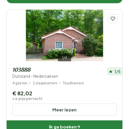
1/4
103888
1/5
Duitsland - Nedersaksen
4 gasten
2 slaapkamers
1 badkamers
€ 82,02
v.a. prijs per nacht
Meer lezen
Ik ga boeken