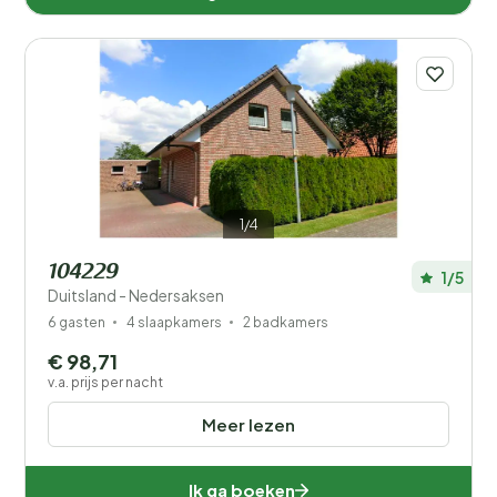
1/4
104229
1/5
Duitsland - Nedersaksen
6 gasten
4 slaapkamers
2 badkamers
€ 98,71
v.a. prijs per nacht
Meer lezen
Ik ga boeken