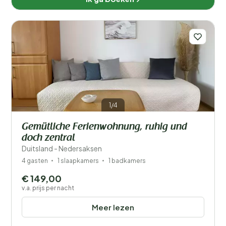
1/4
Gemütliche Ferienwohnung, ruhig und
doch zentral
Duitsland - Nedersaksen
4 gasten
1 slaapkamers
1 badkamers
€ 149,00
v.a. prijs per nacht
Meer lezen