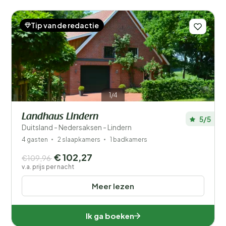
Tip van de redactie
1/4
Landhaus Lindern
5/5
Duitsland - Nedersaksen - Lindern
4 gasten
2 slaapkamers
1 badkamers
€ 102,27
€109,96
v.a. prijs per nacht
Meer lezen
Ik ga boeken