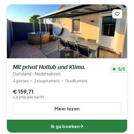
Aantal gasten?
1/4
Afstand
1
Mit privat Hottub und Klima.
5/5
Prijs
Duitsland - Nedersaksen
4 gasten
2 slaapkamers
1 badkamers
Ligging
€ 159,71
Kinderen
v.a. prijs per nacht
Meer lezen
Type vakantiehuisje
Populaire filters
Ik ga boeken