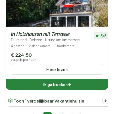
1/4
In Holzhausen mit Terrasse
5/5
Duitsland - Beieren - Utting am Ammersee
4 gasten
2 slaapkamers
1 badkamers
€ 224,50
v.a. prijs per nacht
Meer lezen
Ik ga boeken
Toon 1 vergelijkbaar Vakantiehuisje