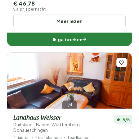
€ 46,78
v.a. prijs per nacht
Meer lezen
Ik ga boeken
1/4
Landhaus Weisser
5/5
Duitsland - Baden-Württemberg -
Donaueschingen
4 gasten
2 slaapkamers
1 badkamers