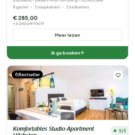
8 gasten
3 slaapkamers
2 badkamers
€ 285,00
v.a. prijs per nacht
Meer lezen
Ik ga boeken
Bestseller
1/4
Komfortables Studio-Apartment
5/5