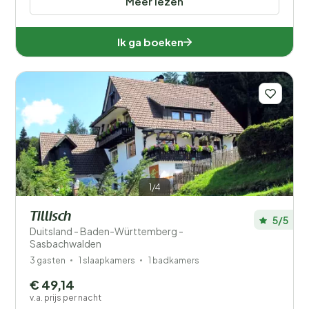
Meer lezen
Mindervaliden
Ik ga boeken
Voorzieningen
Wellness
1/4
Tillisch
5/5
Duitsland - Baden-Württemberg -
Sasbachwalden
3 gasten
1 slaapkamers
1 badkamers
€ 49,14
v.a. prijs per nacht