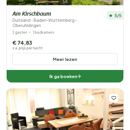
1/4
Am Kirschbaum
5/5
Duitsland - Baden-Württemberg -
Oberuhldingen
2 gasten
1 badkamers
€ 74,83
v.a. prijs per nacht
Meer lezen
Ik ga boeken