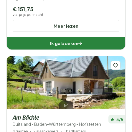
€ 151,75
v.a. prijs per nacht
Meer lezen
Ik ga boeken
1/4
Am Bächle
5/5
Duitsland - Baden-Württemberg - Hofstetten
4 gasten
2 slaapkamers
1 badkamers