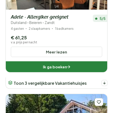
1/4
Adele - Allergiker geeignet
5/5
Duitsland - Beieren - Zandt
4 gasten
2 slaapkamers
1 badkamers
€ 61,25
v.a. prijs per nacht
Meer lezen
Ik ga boeken
Toon 3 vergelijkbare Vakantiehuisjes