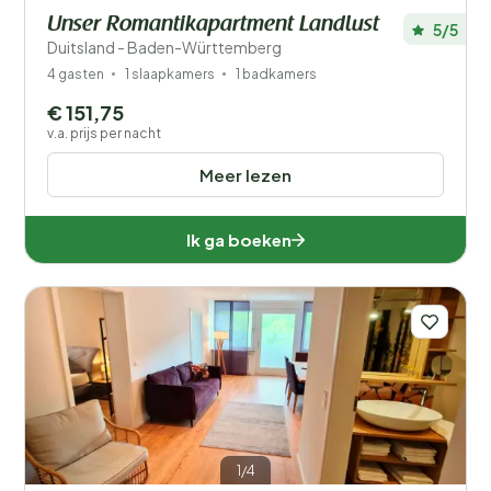
Unser Romantikapartment Landlust
5/5
Duitsland - Baden-Württemberg
4 gasten
1 slaapkamers
1 badkamers
€ 151,75
v.a. prijs per nacht
Meer lezen
Ik ga boeken
1/4