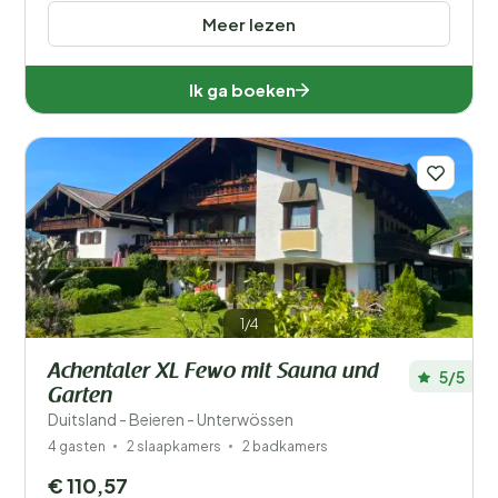
Meer lezen
Ik ga boeken
1/4
Achentaler XL Fewo mit Sauna und
5/5
Garten
Duitsland - Beieren - Unterwössen
4 gasten
2 slaapkamers
2 badkamers
€ 110,57