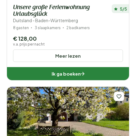
Unsere große Ferienwohnung
5/5
Urlaubsglück
Duitsland - Baden-Württemberg
8 gasten
3 slaapkamers
2 badkamers
€ 128,00
v.a. prijs per nacht
Meer lezen
Ik ga boeken