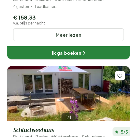
4 gasten
1 badkamers
€ 158,33
v.a. prijs per nacht
Meer lezen
Ik ga boeken
1/4
Schluchseehuus
5/5
Duitsland - Baden-Württemberg - Schluchsee