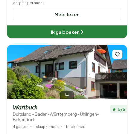
v.a. prijs per nacht
Meer lezen
Ik ga boeken
1/4
Wartbuck
5/5
Duitsland - Baden-Württemberg - Ühlingen-
Birkendorf
4 gasten
1 slaapkamers
1 badkamers