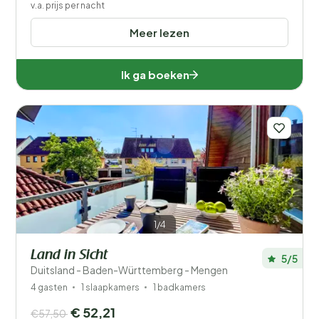
v.a. prijs per nacht
Meer lezen
Ik ga boeken
1/4
Land in Sicht
5/5
Duitsland - Baden-Württemberg - Mengen
4 gasten
1 slaapkamers
1 badkamers
€ 52,21
€57,50