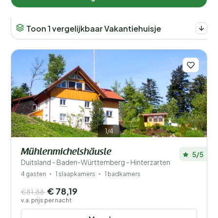
Toon 1 vergelijkbaar Vakantiehuisje
Aantal gasten?
Afstand
1
Prijs
1/4
Ligging
Mühlenmichelshäusle
5/5
Kinderen
Duitsland - Baden-Württemberg - Hinterzarten
4 gasten
1 slaapkamers
1 badkamers
Type vakantiehuisje
€ 78,19
€81,88
v.a. prijs per nacht
Populaire filters