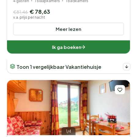
4 gasten
1 slaapkamers
1 badkamers
€ 78,63
€81,46
v.a. prijs per nacht
Meer lezen
Ik ga boeken
Toon 1 vergelijkbaar Vakantiehuisje
1/4