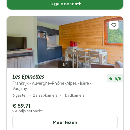
Ik ga boeken
1/4
Les Epinettes
5/5
Frankrijk - Auvergne-Rhône-Alpes - Isère -
Vaujany
6 gasten
2 slaapkamers
1 badkamers
€ 59,71
v.a. prijs per nacht
Meer lezen