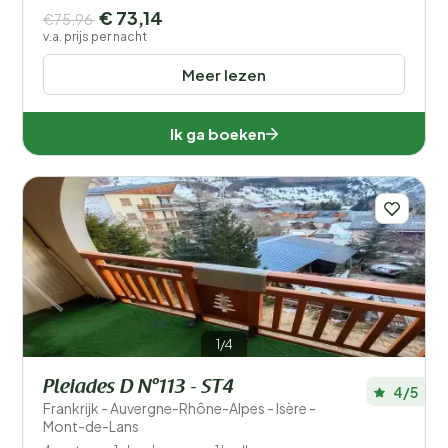
€ 73,14
€75,96
v.a. prijs per nacht
Meer lezen
Ik ga boeken
1/4
Pleiades D N°113 - ST4
4/5
Frankrijk - Auvergne-Rhône-Alpes - Isère -
Mont-de-Lans