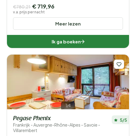
€ 719,96
€780,21
v.a. prijs per nacht
Meer lezen
Ik ga boeken
1/4
Pegase Phenix
5/5
Frankrijk - Auvergne-Rhône-Alpes - Savoie -
Villarembert