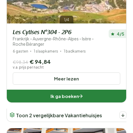
1/4
Les Cytises N°304 - 2P6
4/5
Frankrijk - Auvergne-Rhône-Alpes - Isère -
Roche Béranger
6 gasten
1 slaapkamers
1 badkamers
€ 94,84
€98,34
v.a. prijs per nacht
Meer lezen
Ik ga boeken
Toon 2 vergelijkbare Vakantiehuisjes