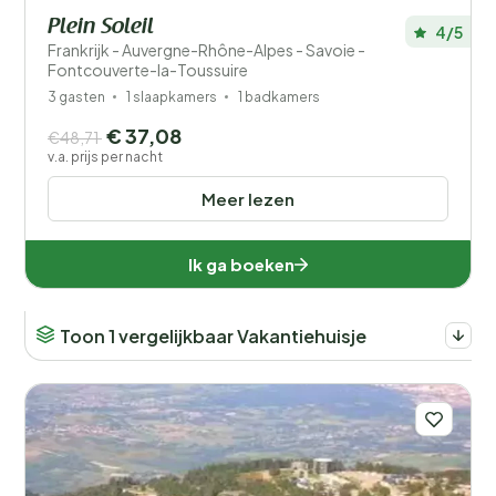
Plein Soleil
4/5
Frankrijk - Auvergne-Rhône-Alpes - Savoie -
Fontcouverte-la-Toussuire
3 gasten
1 slaapkamers
1 badkamers
€ 37,08
€48,71
v.a. prijs per nacht
Meer lezen
Ik ga boeken
Toon 1 vergelijkbaar Vakantiehuisje