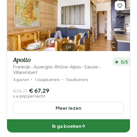
1/4
Apollo
5/5
Frankrijk - Auvergne-Rhône-Alpes - Savoie -
Villarembert
4 gasten
1 slaapkamers
1 badkamers
€ 67,29
€78,71
v.a. prijs per nacht
Meer lezen
Ik ga boeken