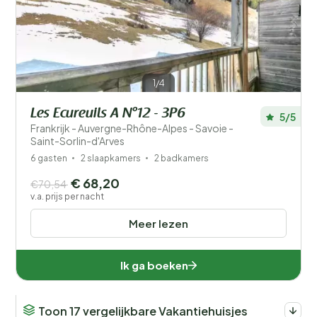
Filters opslaan
1/4
Les Ecureuils A N°12 - 3P6
5/5
Frankrijk - Auvergne-Rhône-Alpes - Savoie -
Saint-Sorlin-d'Arves
Je vakantie
Kies reisdata en je gezelschap
6 gasten
2 slaapkamers
2 badkamers
€ 68,20
€70,54
Wanneer?
v.a. prijs per nacht
Meer lezen
Aantal gasten?
Ik ga boeken
Toon 17 vergelijkbare Vakantiehuisjes