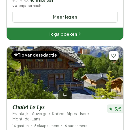
€ 663,35
€718,58
v.a. prijs per nacht
Meer lezen
Ik ga boeken
Tip van de redactie
1/4
Chalet Le Lys
5/5
Frankrijk - Auvergne-Rhône-Alpes - Isère -
Mont-de-Lans
14 gasten
6 slaapkamers
6 badkamers