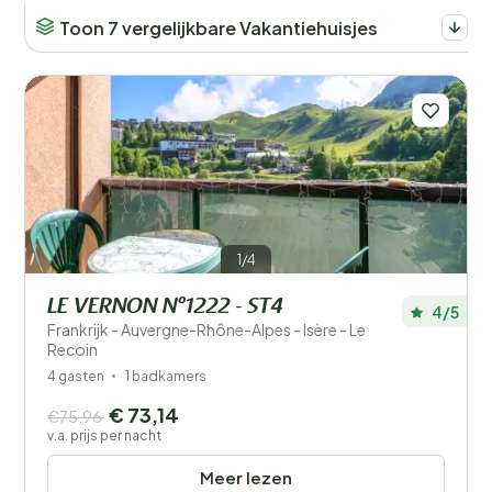
Toon 7 vergelijkbare Vakantiehuisjes
1/4
LE VERNON N°1222 - ST4
4/5
Frankrijk - Auvergne-Rhône-Alpes - Isère - Le
Recoin
4 gasten
1 badkamers
€ 73,14
€75,96
v.a. prijs per nacht
Meer lezen