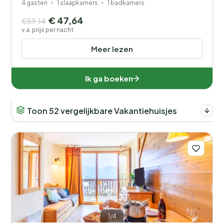
4 gasten
1 slaapkamers
1 badkamers
€ 47,64
€59,14
v.a. prijs per nacht
Meer lezen
Ik ga boeken
Toon 52 vergelijkbare Vakantiehuisjes
1/4