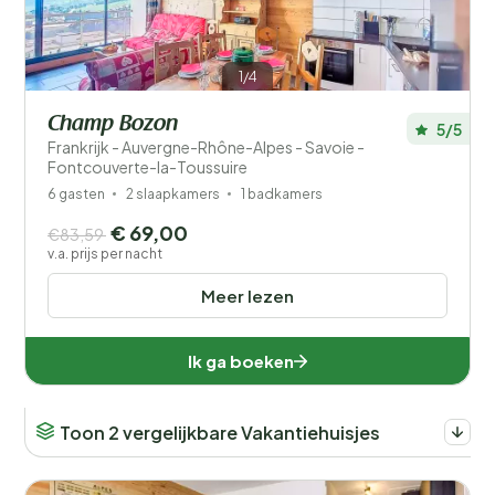
1/4
Champ Bozon
5/5
Frankrijk - Auvergne-Rhône-Alpes - Savoie -
Fontcouverte-la-Toussuire
6 gasten
2 slaapkamers
1 badkamers
€ 69,00
€83,59
v.a. prijs per nacht
Meer lezen
Ik ga boeken
Toon 2 vergelijkbare Vakantiehuisjes