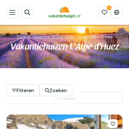
Frankrijk
/
Auvergne-Rhône-Alpes
/
Isère
/
L'Alpe d'Huez
Vakantiehuizen L'Alpe d'Huez
258 Accommodaties
Filteren
Zoeken
Filteren