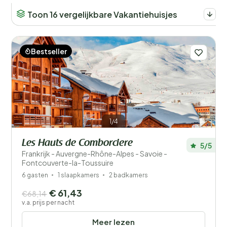
Toon 16 vergelijkbare Vakantiehuisjes
Bestseller
1/4
Les Hauts de Comborciere
5/5
Frankrijk - Auvergne-Rhône-Alpes - Savoie -
Fontcouverte-la-Toussuire
6 gasten
1 slaapkamers
2 badkamers
€ 61,43
€68,14
v.a. prijs per nacht
Meer lezen