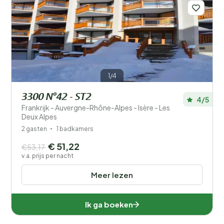
1/4
3300 N°42 - ST2
4/5
Frankrijk - Auvergne-Rhône-Alpes - Isère - Les
Deux Alpes
2 gasten
1 badkamers
€ 51,22
€53,17
v.a. prijs per nacht
Meer lezen
Ik ga boeken