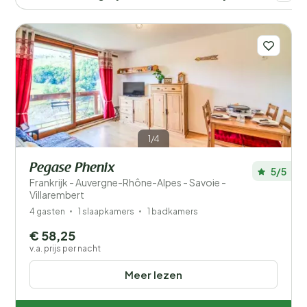
Afstand
1
Prijs
Ligging
Kinderen
Type vakantiehuisje
1/4
Pegase Phenix
Populaire filters
5/5
Frankrijk - Auvergne-Rhône-Alpes - Savoie -
Villarembert
Mindervaliden
4 gasten
1 slaapkamers
1 badkamers
Voorzieningen
€ 58,25
v.a. prijs per nacht
Wellness
Meer lezen