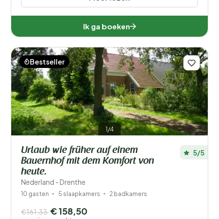
Ik ga boeken
Bestseller
1/4
Urlaub wie früher auf einem
5/5
Bauernhof mit dem Komfort von
heute.
Nederland - Drenthe
10 gasten
5 slaapkamers
2 badkamers
€ 158,50
€161,33