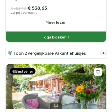
€ 538,65
€583,40
v.a. prijs per nacht
Meer lezen
Ik ga boeken
Toon 2 vergelijkbare Vakantiehuisjes
Bestseller
1/4