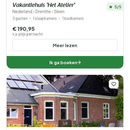
Vakantiehuis 'Het Atelier'
5/5
Nederland - Drenthe - Sleen
3 gasten
1 slaapkamers
1 badkamers
€ 190,95
v.a. prijs per nacht
Meer lezen
Ik ga boeken
1/4