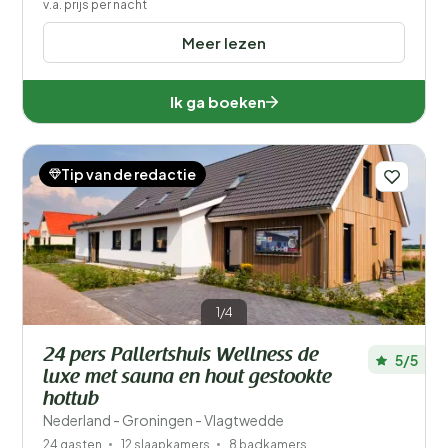
v.a. prijs per nacht
Meer lezen
Ik ga boeken
Tip van de redactie
1/4
24 pers Pallertshuis Wellness de
5/5
luxe met sauna en hout gestookte
hottub
Nederland - Groningen - Vlagtwedde
24 gasten
12 slaapkamers
8 badkamers