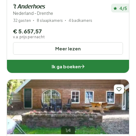
't Anderhoes
4/5
Nederland - Drenthe
32 gasten
8 slaapkamers
4 badkamers
€ 5.657,57
v.a. prijs per nacht
Meer lezen
Ik ga boeken
1/4