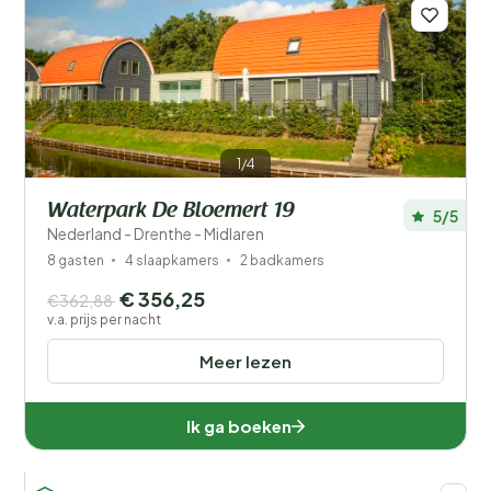
Filters opslaan
1/4
Waterpark De Bloemert 19
5/5
Nederland - Drenthe - Midlaren
Je vakantie
Kies reisdata en je gezelschap
8 gasten
4 slaapkamers
2 badkamers
€ 356,25
€362,88
v.a. prijs per nacht
Wanneer?
Meer lezen
Aantal gasten?
Ik ga boeken