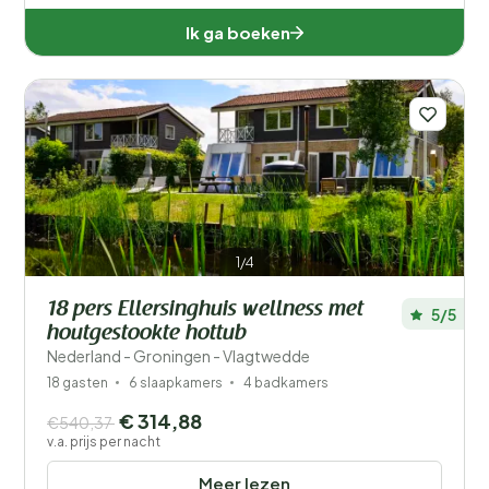
Ik ga boeken
1/4
18 pers Ellersinghuis wellness met
5/5
houtgestookte hottub
Nederland - Groningen - Vlagtwedde
18 gasten
6 slaapkamers
4 badkamers
€ 314,88
€540,37
v.a. prijs per nacht
Meer lezen