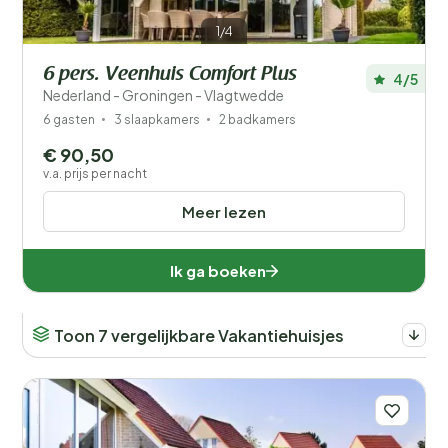
1/4
6 pers. Veenhuis Comfort Plus
4/5
Nederland - Groningen - Vlagtwedde
6 gasten
3 slaapkamers
2 badkamers
€ 90,50
v.a. prijs per nacht
Meer lezen
Ik ga boeken
Toon 7 vergelijkbare Vakantiehuisjes