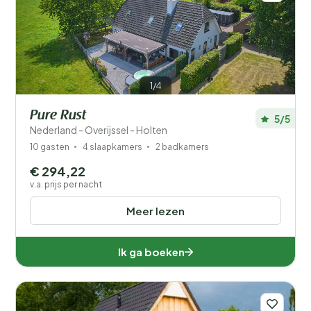
1/4
Pure Rust
5/5
Nederland - Overijssel - Holten
10 gasten
4 slaapkamers
2 badkamers
€ 294,22
v.a. prijs per nacht
Meer lezen
Ik ga boeken