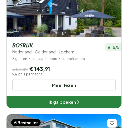
Filters opslaan
1/4
BOSRIJK
5/5
Je vakantie
Nederland - Gelderland - Lochem
Kies reisdata en je gezelschap
8 gasten
4 slaapkamers
4 badkamers
€ 143,91
€151,82
Wanneer?
v.a. prijs per nacht
Meer lezen
Aantal gasten?
Ik ga boeken
Bestseller
Afstand
1