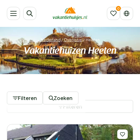
Nederland
/
Overijssel
/
Heeten
Vakantiehuizen Heeten
109 Accommodaties
Filteren
Zoeken
Filteren