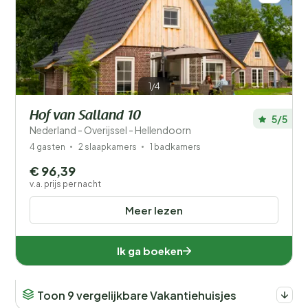
1/4
Hof van Salland 10
5/5
Nederland - Overijssel - Hellendoorn
4 gasten
2 slaapkamers
1 badkamers
€ 96,39
v.a. prijs per nacht
Meer lezen
Ik ga boeken
Toon 9 vergelijkbare Vakantiehuisjes