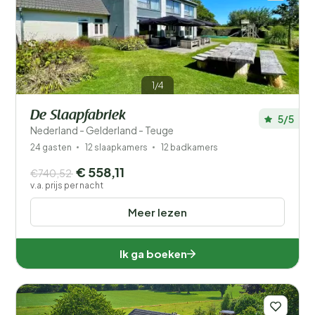
1/4
De Slaapfabriek
5/5
Nederland - Gelderland - Teuge
24 gasten
12 slaapkamers
12 badkamers
€ 558,11
€740,52
v.a. prijs per nacht
Meer lezen
Ik ga boeken