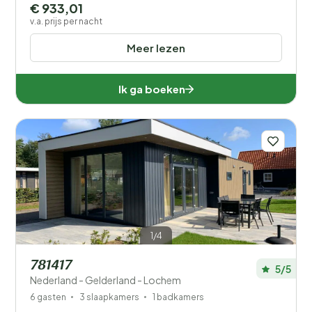
€ 933,01
v.a. prijs per nacht
Meer lezen
Ik ga boeken
1/4
781417
5/5
Nederland - Gelderland - Lochem
6 gasten
3 slaapkamers
1 badkamers