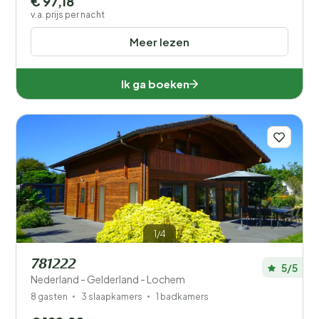
€ 97,18
v.a. prijs per nacht
Meer lezen
Ik ga boeken
1/4
781222
5/5
Nederland - Gelderland - Lochem
8 gasten
3 slaapkamers
1 badkamers