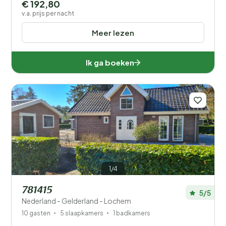
€ 192,80
v.a. prijs per nacht
Meer lezen
Ik ga boeken
1/4
781415
5/5
Nederland - Gelderland - Lochem
10 gasten
5 slaapkamers
1 badkamers