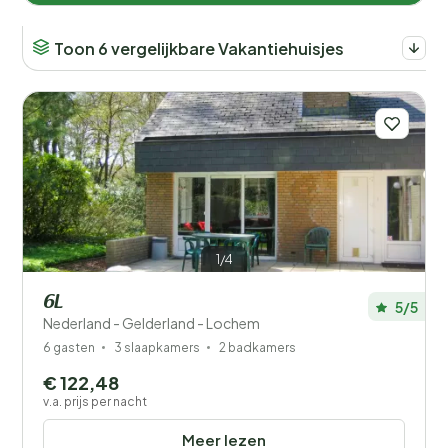
Toon 6 vergelijkbare Vakantiehuisjes
1/4
6L
5/5
Nederland - Gelderland - Lochem
6 gasten
3 slaapkamers
2 badkamers
€ 122,48
v.a. prijs per nacht
Meer lezen