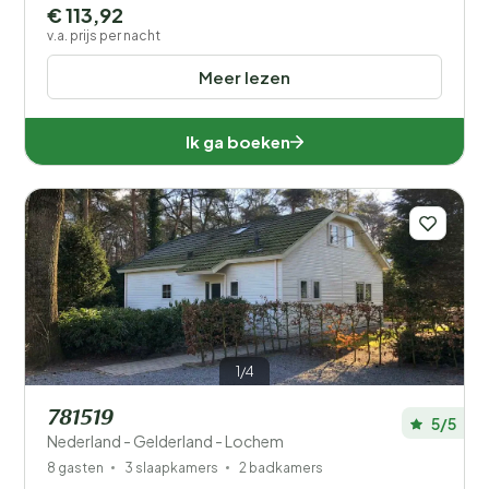
€ 113,92
v.a. prijs per nacht
Meer lezen
Ik ga boeken
1/4
781519
5/5
Nederland - Gelderland - Lochem
8 gasten
3 slaapkamers
2 badkamers