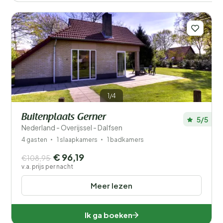
1/4
Buitenplaats Gerner
5/5
Nederland - Overijssel - Dalfsen
4 gasten
1 slaapkamers
1 badkamers
€ 96,19
€108,95
v.a. prijs per nacht
Meer lezen
Ik ga boeken