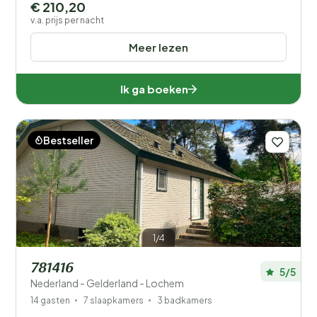
€ 210,20
v.a. prijs per nacht
Meer lezen
Ik ga boeken
Bestseller
1/4
781416
5/5
Nederland - Gelderland - Lochem
14 gasten
7 slaapkamers
3 badkamers