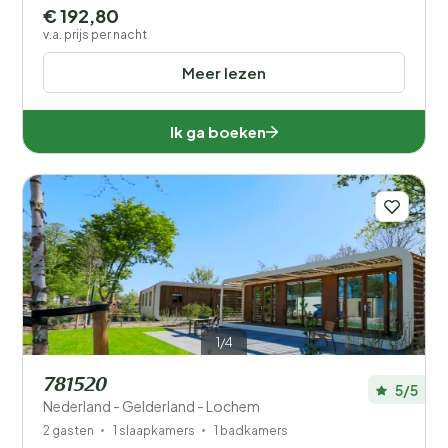
€ 192,80
v.a. prijs per nacht
Meer lezen
Ik ga boeken
1/4
781520
5/5
Nederland - Gelderland - Lochem
2 gasten
1 slaapkamers
1 badkamers