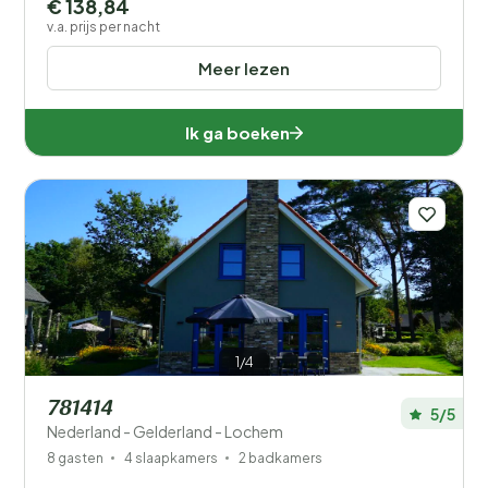
€ 138,84
v.a. prijs per nacht
Meer lezen
Ik ga boeken
1/4
781414
5/5
Nederland - Gelderland - Lochem
8 gasten
4 slaapkamers
2 badkamers