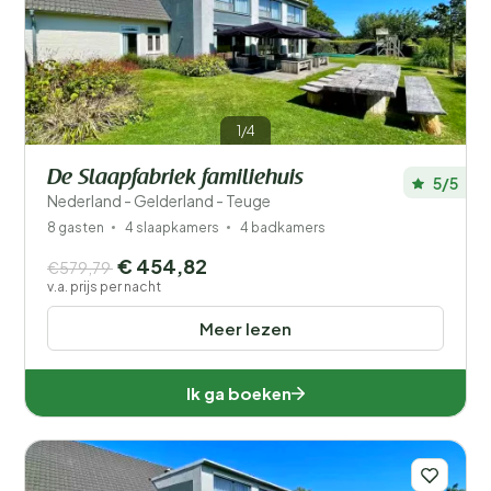
Prijs
Ligging
1/4
Kinderen
De Slaapfabriek familiehuis
5/5
Type vakantiehuisje
Nederland - Gelderland - Teuge
8 gasten
4 slaapkamers
4 badkamers
Populaire filters
€ 454,82
€579,79
v.a. prijs per nacht
Mindervaliden
Meer lezen
Voorzieningen
Ik ga boeken
Wellness