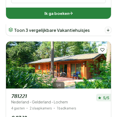
Ik ga boeken
Toon 3 vergelijkbare Vakantiehuisjes
1/4
781221
5/5
Nederland - Gelderland - Lochem
4 gasten
2 slaapkamers
1 badkamers