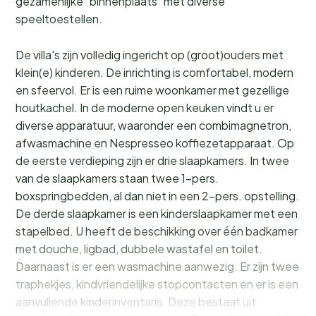
gezamenlijke "binnenplaats" met diverse
speeltoestellen.
De villa's zijn volledig ingericht op (groot)ouders met
klein(e) kinderen. De inrichting is comfortabel, modern
en sfeervol. Er is een ruime woonkamer met gezellige
houtkachel. In de moderne open keuken vindt u er
diverse apparatuur, waaronder een combimagnetron,
afwasmachine en Nespresseo koffiezetapparaat. Op
de eerste verdieping zijn er drie slaapkamers. In twee
van de slaapkamers staan twee 1-pers.
boxspringbedden, al dan niet in een 2-pers. opstelling.
De derde slaapkamer is een kinderslaapkamer met een
stapelbed. U heeft de beschikking over één badkamer
met douche, ligbad, dubbele wastafel en toilet.
Daarnaast is er een wasmachine aanwezig. Er zijn twee
traphekjes, kindvriendelijke stopcontacten en er is een
aanvullende kinderinventaris. Deze bestaat uit