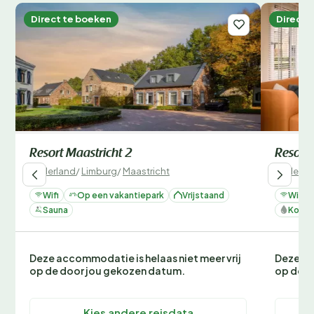
Direct te boeken
Direct 
Resort Maastricht 2
Resort 
Nederland
/
Limburg
/
Maastricht
Nederla
Wifi
Op een vakantiepark
Vrijstaand
Wifi
Sauna
Koelk
Deze accommodatie is helaas niet meer vrij
Deze ac
op de door jou gekozen datum.
op de d
Kies andere reisdata