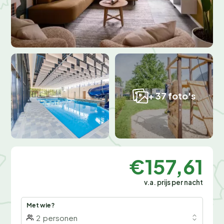
+ 37 foto's
€157,61
v.a. prijs per nacht
Met wie?
2
personen