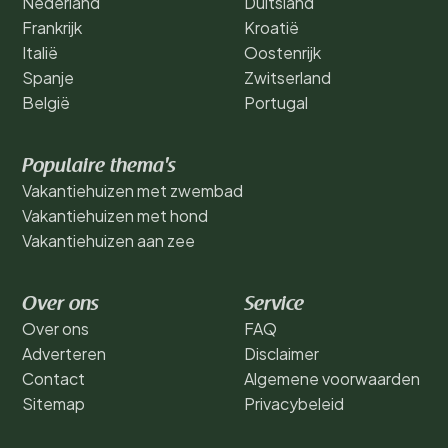
Nederland
Duitsland
Frankrijk
Kroatië
Italië
Oostenrijk
Spanje
Zwitserland
België
Portugal
Populaire thema's
Vakantiehuizen met zwembad
Vakantiehuizen met hond
Vakantiehuizen aan zee
Over ons
Service
Over ons
FAQ
Adverteren
Disclaimer
Contact
Algemene voorwaarden
Sitemap
Privacybeleid