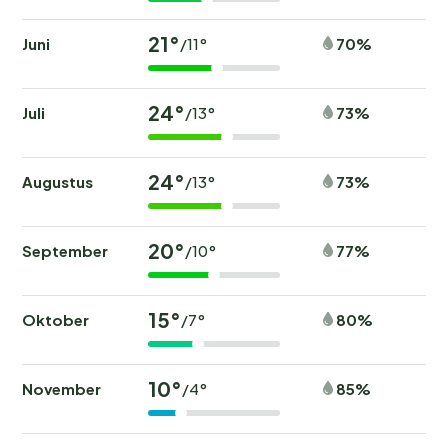
21°
Juni
70%
/11°
24°
Juli
73%
/13°
24°
Augustus
73%
/13°
20°
September
77%
/10°
15°
Oktober
80%
/7°
10°
November
85%
/4°