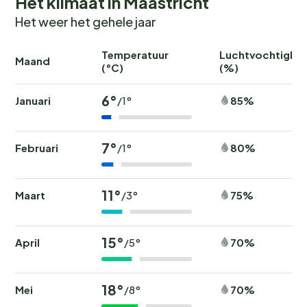
Het klimaat in Maastricht
Het weer het gehele jaar
Temperatuur
Luchtvochtighei
Maand
(°C)
(%)
6°
Januari
85%
/1°
7°
Februari
80%
/1°
11°
Maart
75%
/3°
15°
April
70%
/5°
18°
Mei
70%
/8°