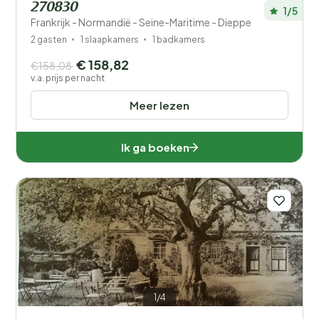
270830
1/5
Frankrijk - Normandië - Seine-Maritime - Dieppe
2 gasten
1 slaapkamers
1 badkamers
€ 158,82
€158,08
v.a. prijs per nacht
Meer lezen
Ik ga boeken
1/4