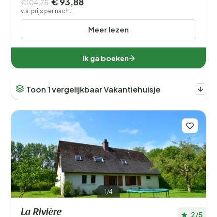
€ 93,88
€104,75
v.a. prijs per nacht
Meer lezen
Ik ga boeken
Toon 1 vergelijkbaar Vakantiehuisje
1/4
La Rivière
2/5