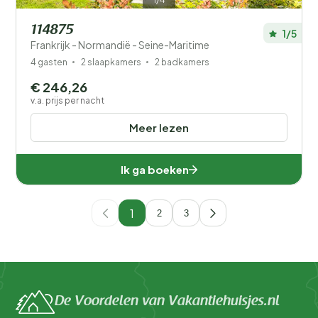
114875
1/5
Frankrijk - Normandië - Seine-Maritime
4 gasten
2 slaapkamers
2 badkamers
€ 246,26
v.a. prijs per nacht
Meer lezen
Ik ga boeken
1
2
3
De Voordelen van Vakantiehuisjes.nl