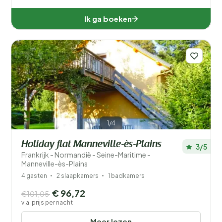
Ik ga boeken
1/4
Holiday flat Manneville-ès-Plains
3/5
Frankrijk - Normandië - Seine-Maritime -
Manneville-ès-Plains
4 gasten
2 slaapkamers
1 badkamers
€ 96,72
€101,05
v.a. prijs per nacht
Meer lezen