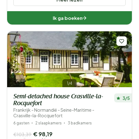
Ik ga boeken
1/4
Semi-detached house Crasville-la-
3/5
Rocquefort
Frankrijk - Normandië - Seine-Maritime -
Crasville-la-Rocquefort
6 gasten
2 slaapkamers
3 badkamers
€ 98,19
€103,39