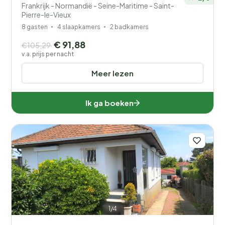
Frankrijk - Normandië - Seine-Maritime - Saint-
Pierre-le-Vieux
8 gasten
4 slaapkamers
2 badkamers
€ 91,88
€105,29
v.a. prijs per nacht
Meer lezen
Ik ga boeken
1/4