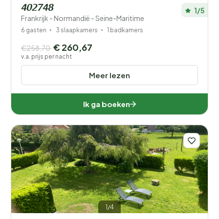
402748
1/5
Frankrijk - Normandië - Seine-Maritime
6 gasten
3 slaapkamers
1 badkamers
€ 260,67
€258,70
v.a. prijs per nacht
Meer lezen
Ik ga boeken
1/4