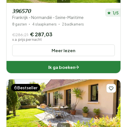
396570
1/5
Frankrijk - Normandië - Seine-Maritime
8 gasten
4 slaapkamers
2 badkamers
€ 287,03
€286,21
v.a. prijs per nacht
Meer lezen
Ik ga boeken
Bestseller
1/4