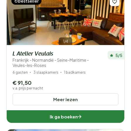
Bestseller
Prijs
Ligging
Kinderen
1/4
Type vakantiehuisje
L Atelier Veulais
5/5
Frankrijk - Normandië - Seine-Maritime -
Veules-les-Roses
Populaire filters
6 gasten
3 slaapkamers
1 badkamers
Mindervaliden
€ 91,50
v.a. prijs per nacht
Voorzieningen
Meer lezen
Wellness
Ik ga boeken