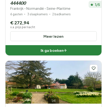
444400
1/5
Frankrijk - Normandië - Seine-Maritime
6 gasten
3 slaapkamers
2 badkamers
€ 272,94
v.a. prijs per nacht
Meer lezen
Ik ga boeken
1/4