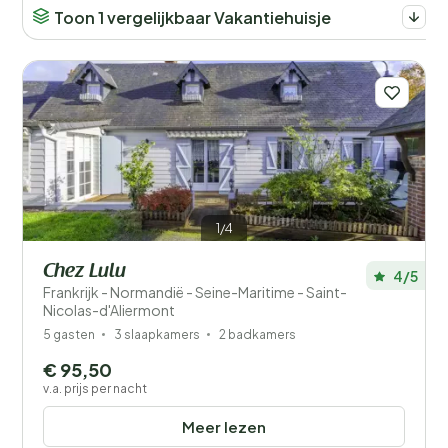
Toon 1 vergelijkbaar Vakantiehuisje
1/4
Chez Lulu
4/5
Frankrijk - Normandië - Seine-Maritime - Saint-
Nicolas-d'Aliermont
5 gasten
3 slaapkamers
2 badkamers
€ 95,50
v.a. prijs per nacht
Meer lezen