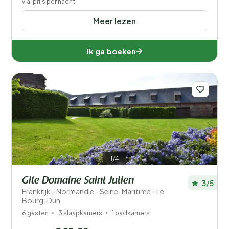
v.a. prijs per nacht
Meer lezen
Ik ga boeken
1/4
Gite Domaine Saint Julien
3/5
Frankrijk - Normandië - Seine-Maritime - Le
Bourg-Dun
6 gasten
3 slaapkamers
1 badkamers