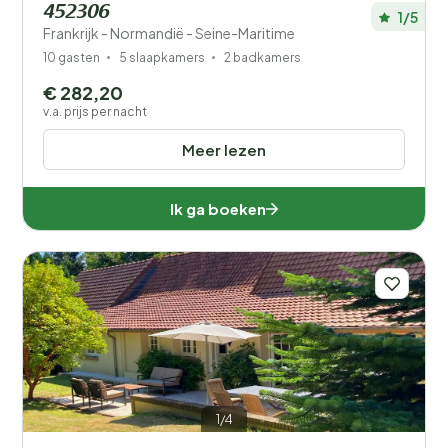
452306
1/5
Frankrijk - Normandië - Seine-Maritime
10 gasten
5 slaapkamers
2 badkamers
€ 282,20
v.a. prijs per nacht
Meer lezen
Ik ga boeken
1/4