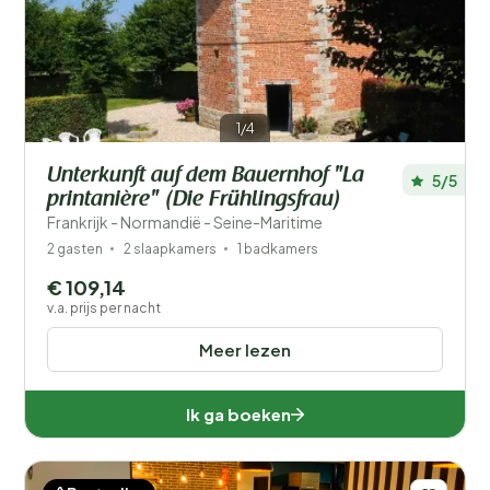
Filters opslaan
1/4
Unterkunft auf dem Bauernhof "La
5/5
Je vakantie
printanière" (Die Frühlingsfrau)
Kies reisdata en je gezelschap
Frankrijk - Normandië - Seine-Maritime
2 gasten
2 slaapkamers
1 badkamers
Wanneer?
€ 109,14
v.a. prijs per nacht
Meer lezen
Aantal gasten?
Ik ga boeken
Afstand
1