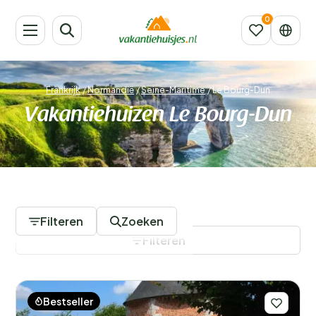
Frankrijk
/
Normandië
/
Seine-Maritime
/
Le Bourg-Dun
Vakantiehuizen Le Bourg-Dun
44 Accommodaties
Filteren
Zoeken
Filteren
Bestseller