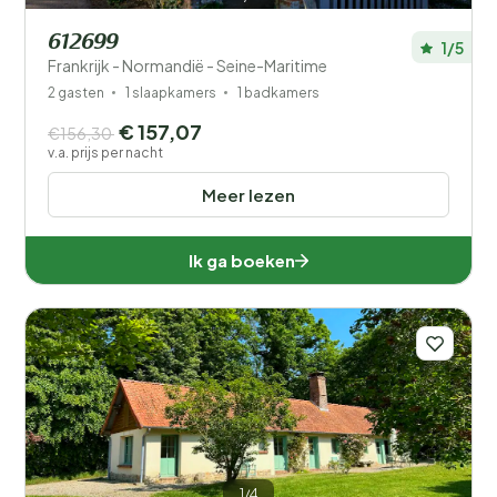
612699
1/5
Frankrijk - Normandië - Seine-Maritime
2 gasten
1 slaapkamers
1 badkamers
€ 157,07
€156,30
v.a. prijs per nacht
Meer lezen
Ik ga boeken
1/4