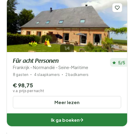
1/4
Für acht Personen
5/5
Frankrijk - Normandië - Seine-Maritime
8 gasten
4 slaapkamers
2 badkamers
€ 98,75
v.a. prijs per nacht
Meer lezen
Ik ga boeken