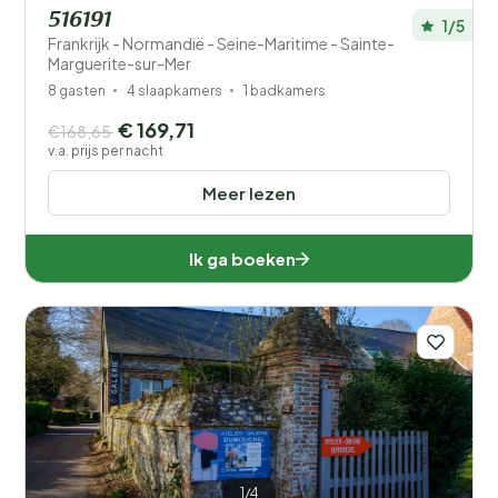
516191
1/5
Frankrijk - Normandië - Seine-Maritime - Sainte-
Marguerite-sur-Mer
8 gasten
4 slaapkamers
1 badkamers
€ 169,71
€168,65
v.a. prijs per nacht
Meer lezen
Ik ga boeken
1/4