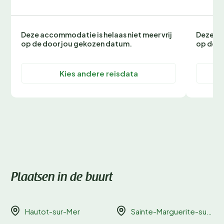
Deze accommodatie is helaas niet meer vrij
Deze ac
op de door jou gekozen datum.
op de d
Kies andere reisdata
Plaatsen in de buurt
Hautot-sur-Mer
Sainte-Marguerite-sur-Mer