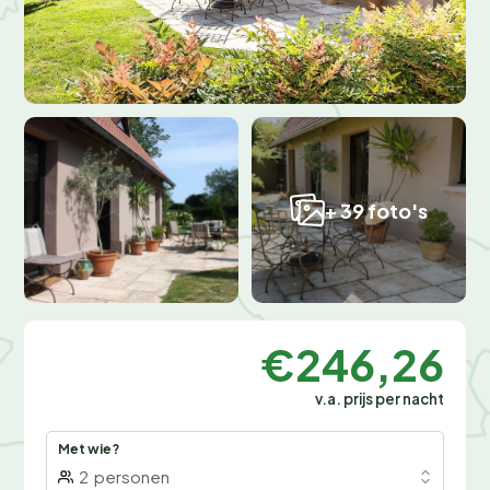
+ 39 foto's
€246,26
v.a. prijs per nacht
Met wie?
2
personen