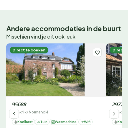
Andere accommodaties in de buurt
Misschien vind je dit ook leuk
Direct te boeken
Direct 
95688
29770
Frankrijk
/
Normandië
Frankrijk
Koelkast
Tuin
Wasmachine
Wifi
Koelk