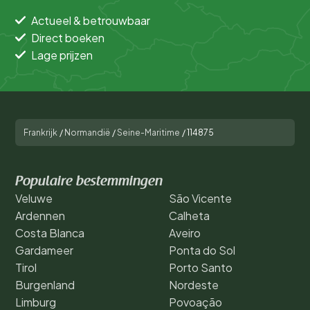
Actueel & betrouwbaar
Direct boeken
Lage prijzen
Frankrijk
/
Normandië
/
Seine-Maritime
/
114875
Populaire bestemmingen
Veluwe
São Vicente
Ardennen
Calheta
Costa Blanca
Aveiro
Gardameer
Ponta do Sol
Tirol
Porto Santo
Burgenland
Nordeste
Limburg
Povoação