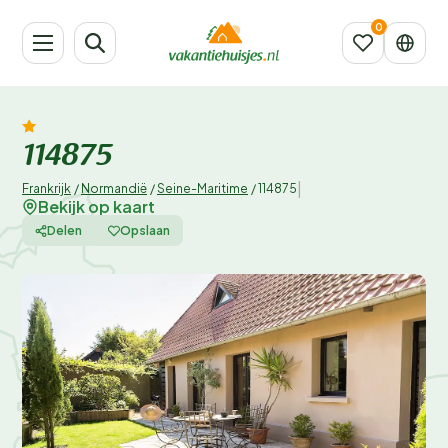
114875
|
Frankrijk
/
Normandië
/
Seine-Maritime
/
114875
Bekijk op kaart
Delen
Opslaan