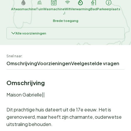
Afwasmachine
Tuin
Wasmachine
Wifi
Verwarming
Bad
Parkeerplaats
Brede toegang
Alle voorzieningen
Snel naar:
Omschrijving
Voorzieningen
Veelgestelde vragen
Omschrijving
Maison Gabrielle||
Dit prachtige huis dateert uit de 17e eeuw. Het is
gerenoveerd, maar heeft zijn charmante, ouderwetse
uitstraling behouden.