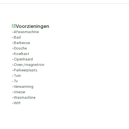
Voorzieningen
Afwasmachine
Bad
Barbecue
Douche
Koelkast
Openhaard
Oven / magnetron
Parkeerplaats
Tuin
Tv
Verwarming
Vriezer
Wasmachine
Wifi