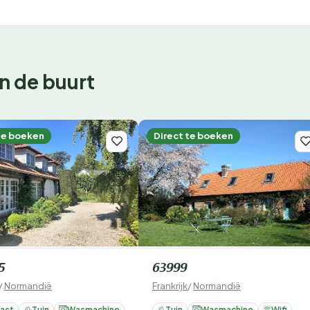
n de buurt
te boeken
Direct te boeken
5
63999
/
Normandië
Frankrijk
/
Normandië
ast
Tuin
Wasmachine
Tuin
Wasmachine
Wifi