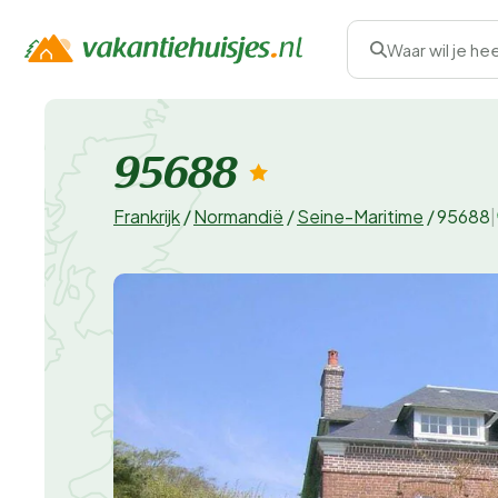
Waar wil je he
95688
Frankrijk
/
Normandië
/
Seine-Maritime
/
95688
|