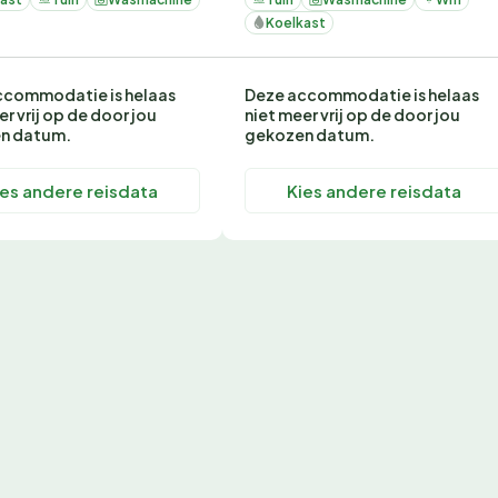
Koelkast
ccommodatie is helaas
Deze accommodatie is helaas
er vrij op de door jou
niet meer vrij op de door jou
n datum.
gekozen datum.
ies andere reisdata
Kies andere reisdata