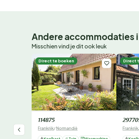
Andere accommodaties i
Misschien vind je dit ook leuk
Direct te boeken
Direct 
114875
29770
Frankrijk
/
Normandië
Frankrijk
Koelkast
Tuin
Wasmachine
Koelk