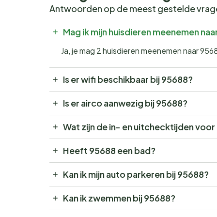
Antwoorden op de meest gestelde vra
Mag ik mijn huisdieren meenemen naa
Ja, je mag 2 huisdieren meenemen naar 956
Is er wifi beschikbaar bij 95688?
Is er airco aanwezig bij 95688?
Wat zijn de in- en uitchecktijden voo
Heeft 95688 een bad?
Kan ik mijn auto parkeren bij 95688?
Kan ik zwemmen bij 95688?