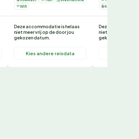
Wifi
Koelkast
Deze accommodatie is helaas
Deze accommodati
niet meer vrij op de door jou
niet meer vrij op d
gekozen datum.
gekozen datum.
Kies andere reisdata
Kies andere