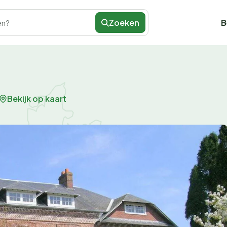
Zoeken
B
en?
Bekijk op kaart