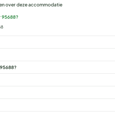
gen over deze accommodatie
r 95688?
88
r 95688?