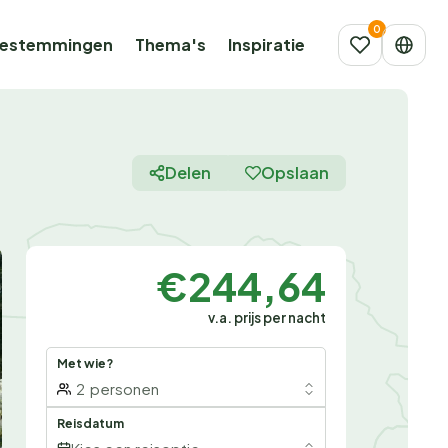
estemmingen
Thema's
Inspiratie
Delen
Opslaan
€244,64
v.a. prijs per nacht
Met wie?
2
personen
Reisdatum