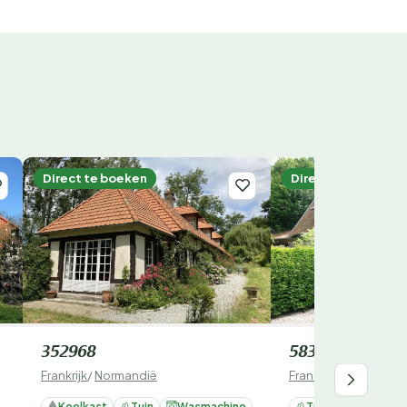
Direct te boeken
Direct te boeken
352968
58382
Frankrijk
/
Normandië
Frankrijk
/
Normandië
Koelkast
Tuin
Wasmachine
Tuin
Wasmach