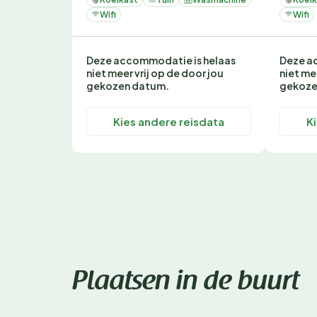
Wifi
Wifi
Deze accommodatie is helaas
Deze a
niet meer vrij op de door jou
niet me
gekozen datum.
gekoze
Kies andere reisdata
K
Plaatsen in de buurt