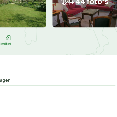
+ 44 foto's
ing
Bad
ragen