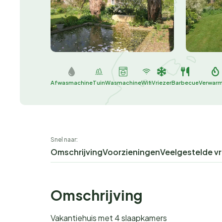
Afwasmachine
Tuin
Wasmachine
Wifi
Vriezer
Barbecue
Verwarm
Snel naar:
Omschrijving
Voorzieningen
Veelgestelde v
Omschrijving
Vakantiehuis met 4 slaapkamers