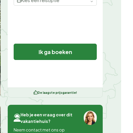
Kies een reisoptie
Ik ga boeken
De laagste prijsgarantie!
Heb je een vraag over dit
vakantiehuis?
Neem contact met ons op