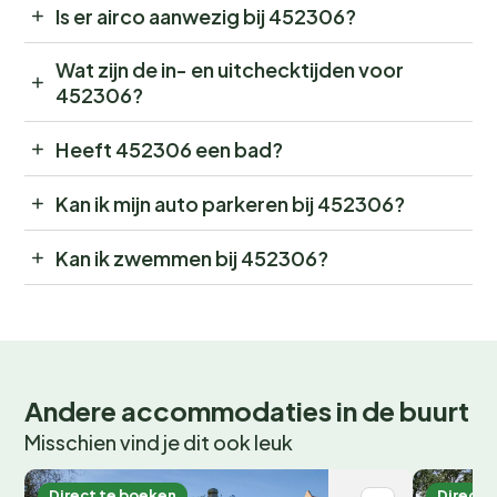
Is er airco aanwezig bij 452306?
Wat zijn de in- en uitchecktijden voor
452306?
Heeft 452306 een bad?
Kan ik mijn auto parkeren bij 452306?
Kan ik zwemmen bij 452306?
Andere accommodaties in de buurt
Misschien vind je dit ook leuk
Direct te boeken
Direct 