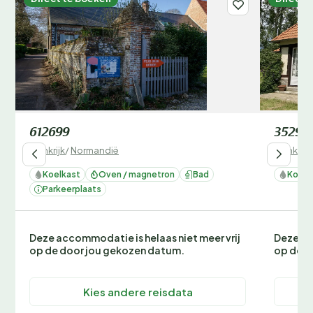
612699
35296
Frankrijk
/
Normandië
Frankrijk
Koelkast
Oven / magnetron
Bad
Koelk
Parkeerplaats
Deze accommodatie is helaas niet meer vrij
Deze ac
op de door jou gekozen datum.
op de d
Kies andere reisdata