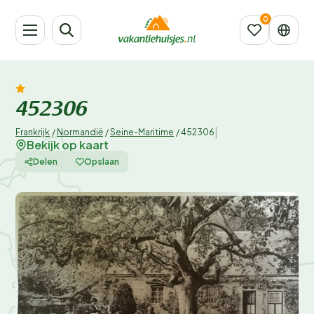
452306
|
Frankrijk
/
Normandië
/
Seine-Maritime
/
452306
Bekijk op kaart
Delen
Opslaan