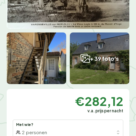
+ 39 foto's
€282,12
v.a. prijs per nacht
Met wie?
2
personen