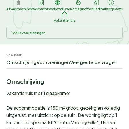
Afwasmachine
Wasmachine
Vriezer
Oven / magnetron
Bad
Parkeerplaats
Vakantiehuis
Alle voorzieningen
Snel naar:
Omschrijving
Voorzieningen
Veelgestelde vragen
Omschrijving
Vakantiehuis met 1 slaapkamer
De accommodatie is 150 m² groot, gezellig en volledig
uitgerust, met uitzicht op de tuin. De woning ligt op 1
km van de supermarkt "Centre Varengeville", 1 km van