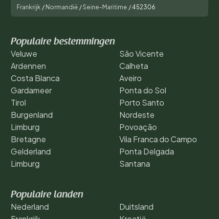
Frankrijk
/
Normandië
/
Seine-Maritime
/
452306
Populaire bestemmingen
Veluwe
São Vicente
Ardennen
Calheta
Costa Blanca
Aveiro
Gardameer
Ponta do Sol
Tirol
Porto Santo
Burgenland
Nordeste
Limburg
Povoação
Bretagne
Vila Franca do Campo
Gelderland
Ponta Delgada
Limburg
Santana
Populaire landen
Nederland
Duitsland
Frankrijk
Kroatië