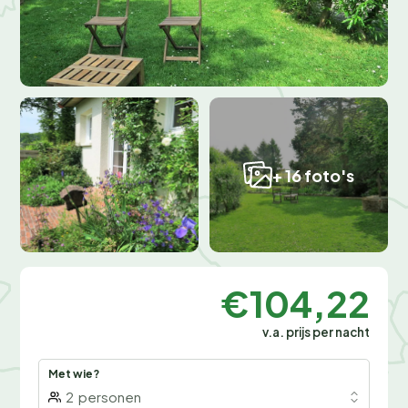
+ 16 foto's
€104,22
v.a. prijs per nacht
Met wie?
2
personen