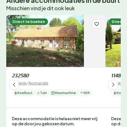
Andere accommodaties in de buurt
Misschien vind je dit ook leuk
Direct te boeken
Direct 
232580
114875
Frankrijk
/
Normandië
Frankrijk
Koelkast
Tuin
Wasmachine
Wifi
Koelk
Deze accommodatie is helaas niet meer vrij
Deze ac
op de door jou gekozen datum.
op de d