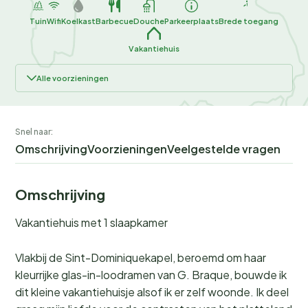
Tuin
Wifi
Koelkast
Barbecue
Douche
Parkeerplaats
Brede toegang
Vakantiehuis
Alle voorzieningen
Snel naar:
Omschrijving
Voorzieningen
Veelgestelde vragen
Omschrijving
Vakantiehuis met 1 slaapkamer
Vlakbij de Sint-Dominiquekapel, beroemd om haar
kleurrijke glas-in-loodramen van G. Braque, bouwde ik
dit kleine vakantiehuisje alsof ik er zelf woonde. Ik deel