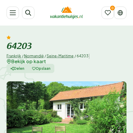
64203
|
Frankrijk
/
Normandië
/
Seine-Maritime
/
64203
Bekijk op kaart
Delen
Opslaan