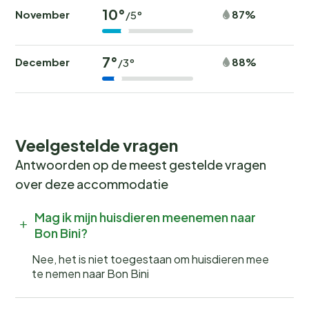
eigenschappen - airconditioning: overal - terras
10°
November
87%
/5°
Koken/Wonen - broodrooster - vaatwasser - open
haard Entertainment - televisie: tv
7°
December
88%
/3°
Buiten
text missing
Veelgestelde vragen
Antwoorden op de meest gestelde vragen
over deze accommodatie
Mag ik mijn huisdieren meenemen naar
Bon Bini?
Nee, het is niet toegestaan om huisdieren mee
te nemen naar Bon Bini