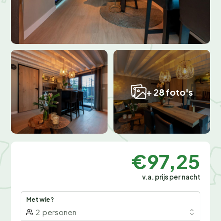
+ 28 foto's
€97,25
v.a. prijs per nacht
Met wie?
2
personen