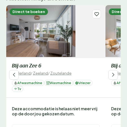
Direct te boeken
Direct 
Blij aan Zee 6
Blij aa
Nederland
/
Zeeland
/
Zoutelande
Nederla
Afwasmachine
Wasmachine
Vriezer
Afwas
Tv
Deze accommodatie is helaas niet meer vrij
Deze ac
op de door jou gekozen datum.
op de d