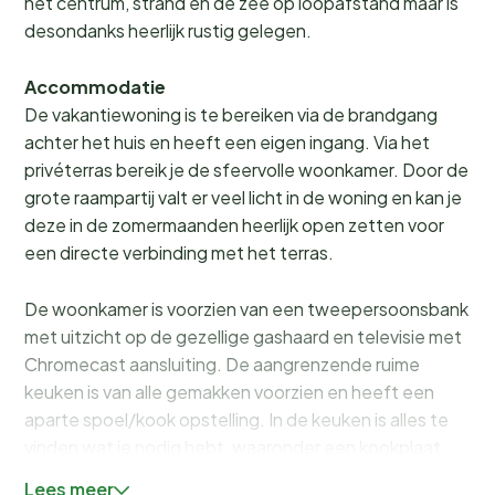
het centrum, strand en de zee op loopafstand maar is
desondanks heerlijk rustig gelegen.
Accommodatie
De vakantiewoning is te bereiken via de brandgang
achter het huis en heeft een eigen ingang. Via het
privéterras bereik je de sfeervolle woonkamer. Door de
grote raampartij valt er veel licht in de woning en kan je
deze in de zomermaanden heerlijk open zetten voor
een directe verbinding met het terras.
De woonkamer is voorzien van een tweepersoonsbank
met uitzicht op de gezellige gashaard en televisie met
Chromecast aansluiting. De aangrenzende ruime
keuken is van alle gemakken voorzien en heeft een
aparte spoel/kook opstelling. In de keuken is alles te
vinden wat je nodig hebt, waaronder een kookplaat,
vaatwasser, oven, koelkast, broodrooster, waterkoker
Lees meer