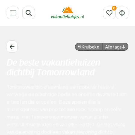
Kruibeke
Alle tags
De beste vakantiehuizen
dichtbij Tomorrowland
Tomorrowland is al jarenlang een populair festival
vanwege de prachtige podia en enorme diversiteit aan
artiesten die er spelen. Deze spelen allerlei
muziekgenres: van pop tot aan rock, hiphop en zelfs
metal. Het festival trekt mensen vanuit allerlei
verschillende landen en van elke leeftijd. Geniet volop
van de ervaring door een vakantiewoning dichtbij