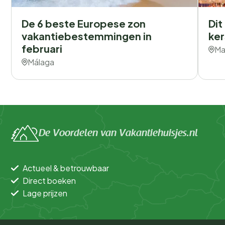
De 6 beste Europese zon
Dit
vakantiebestemmingen in
ker
februari
Ma
Málaga
De Voordelen van Vakantiehuisjes.nl
Actueel & betrouwbaar
Direct boeken
Lage prijzen