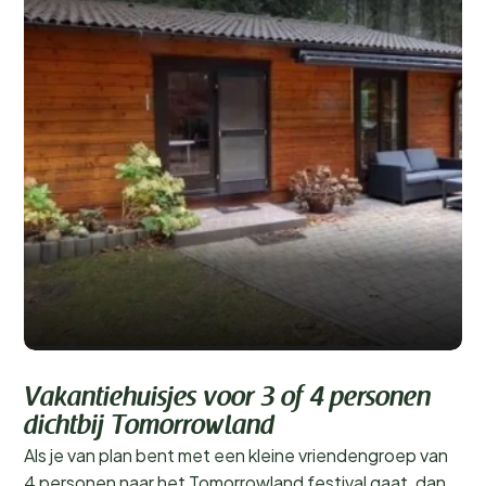
Kannaert
Vakantiehuisjes voor 3 of 4 personen
Bekijken
België
dichtbij Tomorrowland
Als je van plan bent met een kleine vriendengroep van
4 personen naar het Tomorrowland festival gaat, dan