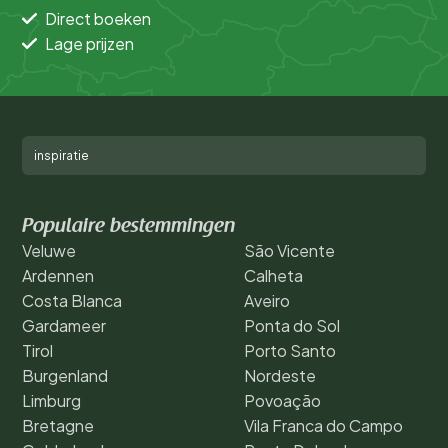
Direct boeken
Lage prijzen
inspiratie
Populaire bestemmingen
Veluwe
São Vicente
Ardennen
Calheta
Costa Blanca
Aveiro
Gardameer
Ponta do Sol
Tirol
Porto Santo
Burgenland
Nordeste
Limburg
Povoação
Bretagne
Vila Franca do Campo