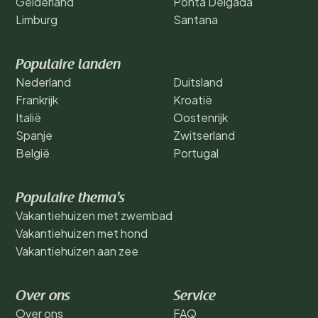
Gelderland
Ponta Delgada
Limburg
Santana
Populaire landen
Nederland
Duitsland
Frankrijk
Kroatië
Italië
Oostenrijk
Spanje
Zwitserland
België
Portugal
Populaire thema's
Vakantiehuizen met zwembad
Vakantiehuizen met hond
Vakantiehuizen aan zee
Over ons
Service
Over ons
FAQ