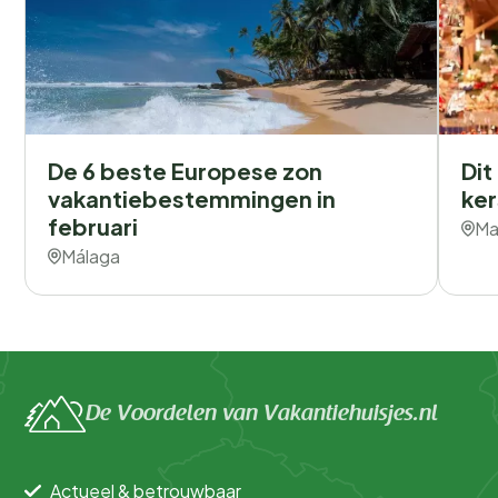
De 6 beste Europese zon
Dit
vakantiebestemmingen in
ker
februari
Ma
Málaga
De Voordelen van Vakantiehuisjes.nl
Actueel & betrouwbaar